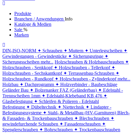
Produkte
Branchen / Anwendungen
Info
Kataloge & Medien
Sale
%
Marken
DIN-ISO-NORM
✦ Schrauben
✦ Muttern
✦ Unterlegscheiben
✦
Gewindestangen - Gewindestücke
✦ Sicherungsringe
✦
Sicherungsscheiben
mehr...
Holzschrauben & Holzbauschrauben
✦
Holzschrauben - Senkkopf
✦ Holzschrauben - Tellerkopf
✦
Holzschrauben - Sechskantkopf
✦ Terrassenbau-Schrauben
✦
Holzschrauben - Rundkopf
✦ Holzschrauben - Zylinderkopf
mehr...
Holzbau
✦ Dachprogramm
✦ Holzverbinder - Baubeschläge
Geländer Bau
✦ Bolzenanker FAZ (Geländerbau)
✦ Edelstahl -
Trennscheiben 1mm
✦ Edelstahl-Klebeband KB 476
✦
Glasbefestigung
✦ Schleifen & Polieren - Edelstahl
Befestigung
✦ Dübeltechnik
✦ Niettechnik
✦ Lindapter -
Befestigungssysteme
✦ Stahl- & Metallbau (HV-Garnituren)
Blech-
& Fassaden- & Trockenbauschrauben
✦ Blechschrauben
✦
gewindefurchende Schrauben
✦ Fassadenschrauben
✦
Spenglerschrauben
✦ Bohrschrauben
✦ Trockenbauschrauben