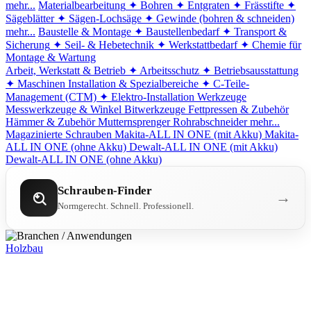
mehr...
Materialbearbeitung
✦ Bohren
✦ Entgraten
✦ Frässtifte
✦
Sägeblätter
✦ Sägen-Lochsäge
✦ Gewinde (bohren & schneiden)
mehr...
Baustelle & Montage
✦ Baustellenbedarf
✦ Transport &
Sicherung
✦ Seil- & Hebetechnik
✦ Werkstattbedarf
✦ Chemie für
Montage & Wartung
Arbeit, Werkstatt & Betrieb
✦ Arbeitsschutz
✦ Betriebsausstattung
✦ Maschinen
Installation & Spezialbereiche
✦ C-Teile-
Management (CTM)
✦ Elektro-Installation
Werkzeuge
Messwerkzeuge & Winkel
Bitwerkzeuge
Fettpressen & Zubehör
Hämmer & Zubehör
Mutternsprenger
Rohrabschneider
mehr...
Magazinierte Schrauben
Makita-ALL IN ONE (mit Akku)
Makita-
ALL IN ONE (ohne Akku)
Dewalt-ALL IN ONE (mit Akku)
Dewalt-ALL IN ONE (ohne Akku)
Schrauben-Finder
→
Normgerecht. Schnell. Professionell.
Holzbau