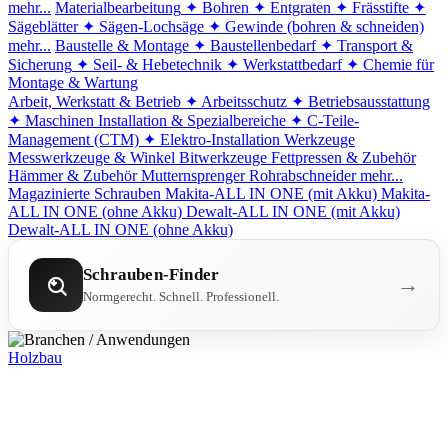
mehr...
Materialbearbeitung
✦ Bohren
✦ Entgraten
✦ Frässtifte
✦
Sägeblätter
✦ Sägen-Lochsäge
✦ Gewinde (bohren & schneiden)
mehr...
Baustelle & Montage
✦ Baustellenbedarf
✦ Transport &
Sicherung
✦ Seil- & Hebetechnik
✦ Werkstattbedarf
✦ Chemie für
Montage & Wartung
Arbeit, Werkstatt & Betrieb
✦ Arbeitsschutz
✦ Betriebsausstattung
✦ Maschinen
Installation & Spezialbereiche
✦ C-Teile-
Management (CTM)
✦ Elektro-Installation
Werkzeuge
Messwerkzeuge & Winkel
Bitwerkzeuge
Fettpressen & Zubehör
Hämmer & Zubehör
Mutternsprenger
Rohrabschneider
mehr...
Magazinierte Schrauben
Makita-ALL IN ONE (mit Akku)
Makita-
ALL IN ONE (ohne Akku)
Dewalt-ALL IN ONE (mit Akku)
Dewalt-ALL IN ONE (ohne Akku)
Schrauben-Finder
→
Normgerecht. Schnell. Professionell.
Holzbau