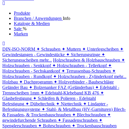
Produkte
Branchen / Anwendungen
Info
Kataloge & Medien
Sale
%
Marken
DIN-ISO-NORM
✦ Schrauben
✦ Muttern
✦ Unterlegscheiben
✦
Gewindestangen - Gewindestücke
✦ Sicherungsringe
✦
Sicherungsscheiben
mehr...
Holzschrauben & Holzbauschrauben
✦
Holzschrauben - Senkkopf
✦ Holzschrauben - Tellerkopf
✦
Holzschrauben - Sechskantkopf
✦ Terrassenbau-Schrauben
✦
Holzschrauben - Rundkopf
✦ Holzschrauben - Zylinderkopf
mehr...
Holzbau
✦ Dachprogramm
✦ Holzverbinder - Baubeschläge
Geländer Bau
✦ Bolzenanker FAZ (Geländerbau)
✦ Edelstahl -
Trennscheiben 1mm
✦ Edelstahl-Klebeband KB 476
✦
Glasbefestigung
✦ Schleifen & Polieren - Edelstahl
Befestigung
✦ Dübeltechnik
✦ Niettechnik
✦ Lindapter -
Befestigungssysteme
✦ Stahl- & Metallbau (HV-Garnituren)
Blech-
& Fassaden- & Trockenbauschrauben
✦ Blechschrauben
✦
gewindefurchende Schrauben
✦ Fassadenschrauben
✦
Spenglerschrauben
✦ Bohrschrauben
✦ Trockenbauschrauben