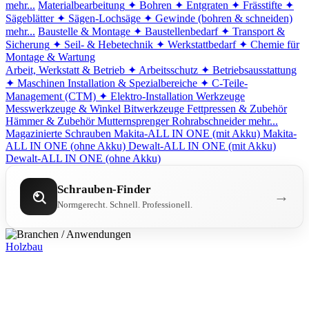
mehr...
Materialbearbeitung
✦ Bohren
✦ Entgraten
✦ Frässtifte
✦
Sägeblätter
✦ Sägen-Lochsäge
✦ Gewinde (bohren & schneiden)
mehr...
Baustelle & Montage
✦ Baustellenbedarf
✦ Transport &
Sicherung
✦ Seil- & Hebetechnik
✦ Werkstattbedarf
✦ Chemie für
Montage & Wartung
Arbeit, Werkstatt & Betrieb
✦ Arbeitsschutz
✦ Betriebsausstattung
✦ Maschinen
Installation & Spezialbereiche
✦ C-Teile-
Management (CTM)
✦ Elektro-Installation
Werkzeuge
Messwerkzeuge & Winkel
Bitwerkzeuge
Fettpressen & Zubehör
Hämmer & Zubehör
Mutternsprenger
Rohrabschneider
mehr...
Magazinierte Schrauben
Makita-ALL IN ONE (mit Akku)
Makita-
ALL IN ONE (ohne Akku)
Dewalt-ALL IN ONE (mit Akku)
Dewalt-ALL IN ONE (ohne Akku)
Schrauben-Finder
→
Normgerecht. Schnell. Professionell.
Holzbau