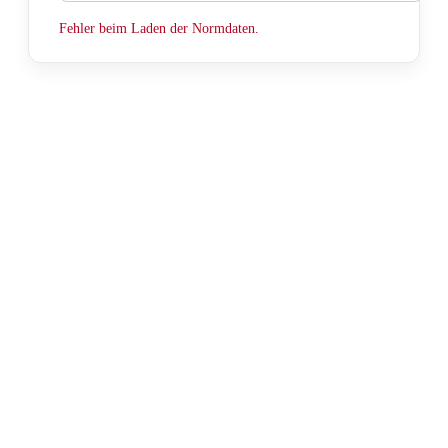
Fehler beim Laden der Normdaten.
Lexikon-Kategorien
Werkstoffe
Stahl, Edelstahl A2/A4, Messing, Sonderwerkstoffe.
Oberflächen & Korrosionsschutz
Verzinkt, galvanisch, feuerverzinkt, Beschichtungen.