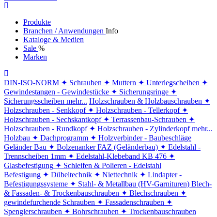
Produkte
Branchen / Anwendungen
Info
Kataloge & Medien
Sale
%
Marken
DIN-ISO-NORM
✦ Schrauben
✦ Muttern
✦ Unterlegscheiben
✦
Gewindestangen - Gewindestücke
✦ Sicherungsringe
✦
Sicherungsscheiben
mehr...
Holzschrauben & Holzbauschrauben
✦
Holzschrauben - Senkkopf
✦ Holzschrauben - Tellerkopf
✦
Holzschrauben - Sechskantkopf
✦ Terrassenbau-Schrauben
✦
Holzschrauben - Rundkopf
✦ Holzschrauben - Zylinderkopf
mehr...
Holzbau
✦ Dachprogramm
✦ Holzverbinder - Baubeschläge
Geländer Bau
✦ Bolzenanker FAZ (Geländerbau)
✦ Edelstahl -
Trennscheiben 1mm
✦ Edelstahl-Klebeband KB 476
✦
Glasbefestigung
✦ Schleifen & Polieren - Edelstahl
Befestigung
✦ Dübeltechnik
✦ Niettechnik
✦ Lindapter -
Befestigungssysteme
✦ Stahl- & Metallbau (HV-Garnituren)
Blech-
& Fassaden- & Trockenbauschrauben
✦ Blechschrauben
✦
gewindefurchende Schrauben
✦ Fassadenschrauben
✦
Spenglerschrauben
✦ Bohrschrauben
✦ Trockenbauschrauben