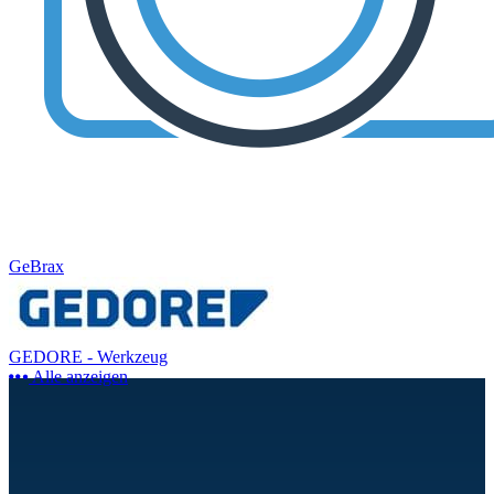
GeBrax
GEDORE - Werkzeug
Alle anzeigen