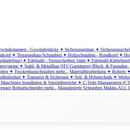
windestangen - Gewindestücke
✦ Sicherungsringe
✦ Sicherungssche
ntkopf
✦ Terrassenbau-Schrauben
✦ Holzschrauben - Rundkopf
✦ Hol
eländerbau)
✦ Edelstahl - Trennscheiben 1mm
✦ Edelstahl-Klebeban
ngssysteme
✦ Stahl- & Metallbau (HV-Garnituren)
Blech- & Fassaden-
uben
✦ Trockenbauschrauben
mehr...
Materialbearbeitung
✦ Bohren
✦
ellenbedarf
✦ Transport & Sicherung
✦ Seil- & Hebetechnik
✦ Werkst
 Maschinen
Installation & Spezialbereiche
✦ C-Teile-Management (C
renger
Rohrabschneider
mehr...
Magazinierte Schrauben
Makita-ALL I