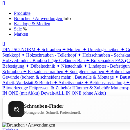
Produkte
Branchen / Anwendungen
Info
Kataloge & Medien
Sale
%
Marken
DIN-ISO-NORM
✦ Schrauben
✦ Muttern
✦ Unterlegscheiben
✦ Ge
Senkkopf
✦ Holzschrauben - Tellerkopf
✦ Holzschrauben - Sechska
Holzverbinder - Baubeschläge
Geländer Bau
✦ Bolzenanker FAZ (G
Befestigung
✦ Dübeltechnik
✦ Niettechnik
✦ Lindapter - Befestigu
Schrauben
✦ Fassadenschrauben
✦ Spenglerschrauben
✦ Bohrschra
Gewinde (bohren & schneiden)
mehr...
Baustelle & Montage
✦ Baust
Arbeit, Werkstatt & Betrieb
✦ Arbeitsschutz
✦ Betriebsausstattung
✦
Bitwerkzeuge
Fettpressen & Zubehör
Hämmer & Zubehör
Mutternsp
IN ONE (mit Akku)
Dewalt-ALL IN ONE (ohne Akku)
Schrauben-Finder
Normgerecht. Schnell. Professionell.