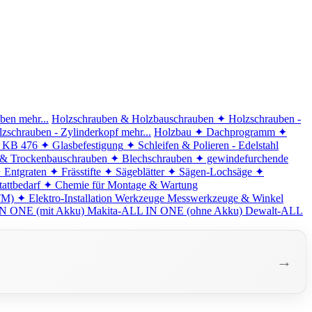
iben
mehr...
Holzschrauben & Holzbauschrauben
✦ Holzschrauben -
zschrauben - Zylinderkopf
mehr...
Holzbau
✦ Dachprogramm
✦
d KB 476
✦ Glasbefestigung
✦ Schleifen & Polieren - Edelstahl
 & Trockenbauschrauben
✦ Blechschrauben
✦ gewindefurchende
 Entgraten
✦ Frässtifte
✦ Sägeblätter
✦ Sägen-Lochsäge
✦
attbedarf
✦ Chemie für Montage & Wartung
TM)
✦ Elektro-Installation
Werkzeuge
Messwerkzeuge & Winkel
N ONE (mit Akku)
Makita-ALL IN ONE (ohne Akku)
Dewalt-ALL
→