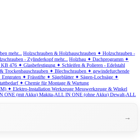
iben
mehr...
Holzschrauben & Holzbauschrauben
✦ Holzschrauben -
zschrauben - Zylinderkopf
mehr...
Holzbau
✦ Dachprogramm
✦
d KB 476
✦ Glasbefestigung
✦ Schleifen & Polieren - Edelstahl
 & Trockenbauschrauben
✦ Blechschrauben
✦ gewindefurchende
 Entgraten
✦ Frässtifte
✦ Sägeblätter
✦ Sägen-Lochsäge
✦
attbedarf
✦ Chemie für Montage & Wartung
TM)
✦ Elektro-Installation
Werkzeuge
Messwerkzeuge & Winkel
N ONE (mit Akku)
Makita-ALL IN ONE (ohne Akku)
Dewalt-ALL
→