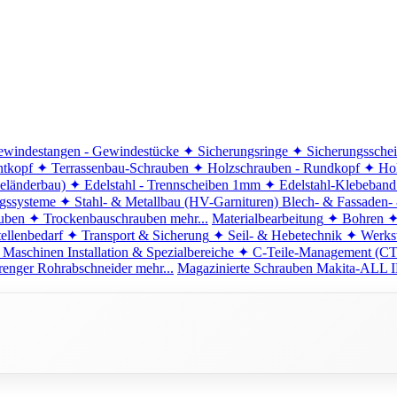
windestangen - Gewindestücke
✦ Sicherungsringe
✦ Sicherungssche
ntkopf
✦ Terrassenbau-Schrauben
✦ Holzschrauben - Rundkopf
✦ Hol
eländerbau)
✦ Edelstahl - Trennscheiben 1mm
✦ Edelstahl-Klebeban
ngssysteme
✦ Stahl- & Metallbau (HV-Garnituren)
Blech- & Fassaden-
uben
✦ Trockenbauschrauben
mehr...
Materialbearbeitung
✦ Bohren
✦
ellenbedarf
✦ Transport & Sicherung
✦ Seil- & Hebetechnik
✦ Werkst
 Maschinen
Installation & Spezialbereiche
✦ C-Teile-Management (C
renger
Rohrabschneider
mehr...
Magazinierte Schrauben
Makita-ALL I