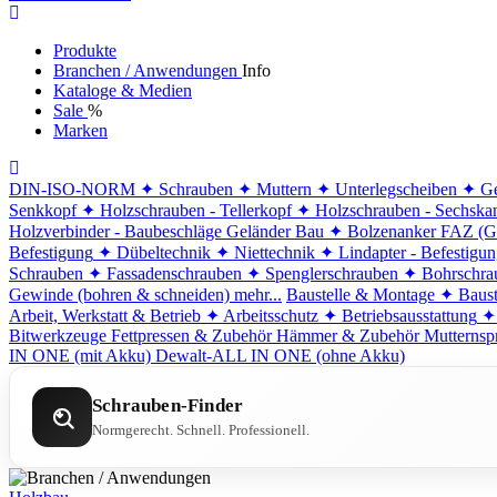
Produkte
Branchen / Anwendungen
Info
Kataloge & Medien
Sale
%
Marken
DIN-ISO-NORM
✦ Schrauben
✦ Muttern
✦ Unterlegscheiben
✦ Ge
Senkkopf
✦ Holzschrauben - Tellerkopf
✦ Holzschrauben - Sechska
Holzverbinder - Baubeschläge
Geländer Bau
✦ Bolzenanker FAZ (G
Befestigung
✦ Dübeltechnik
✦ Niettechnik
✦ Lindapter - Befestigu
Schrauben
✦ Fassadenschrauben
✦ Spenglerschrauben
✦ Bohrschra
Gewinde (bohren & schneiden)
mehr...
Baustelle & Montage
✦ Baust
Arbeit, Werkstatt & Betrieb
✦ Arbeitsschutz
✦ Betriebsausstattung
✦
Bitwerkzeuge
Fettpressen & Zubehör
Hämmer & Zubehör
Mutternsp
IN ONE (mit Akku)
Dewalt-ALL IN ONE (ohne Akku)
Schrauben-Finder
Normgerecht. Schnell. Professionell.