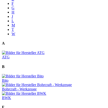
F
G
H
J
L
M
T
W
A
ATG
B
Bito
Bohrcraft - Werkzeuge
BWK
F