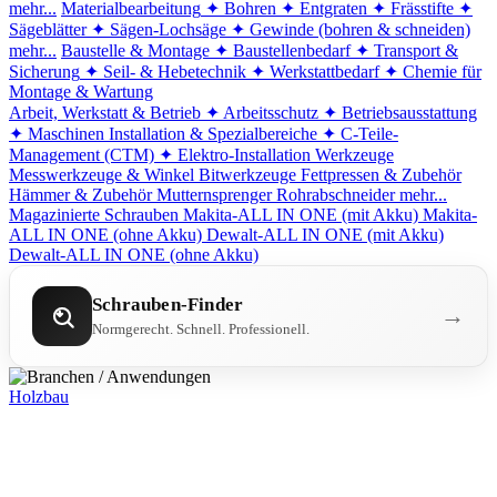
mehr...
Materialbearbeitung
✦ Bohren
✦ Entgraten
✦ Frässtifte
✦
Sägeblätter
✦ Sägen-Lochsäge
✦ Gewinde (bohren & schneiden)
mehr...
Baustelle & Montage
✦ Baustellenbedarf
✦ Transport &
Sicherung
✦ Seil- & Hebetechnik
✦ Werkstattbedarf
✦ Chemie für
Montage & Wartung
Arbeit, Werkstatt & Betrieb
✦ Arbeitsschutz
✦ Betriebsausstattung
✦ Maschinen
Installation & Spezialbereiche
✦ C-Teile-
Management (CTM)
✦ Elektro-Installation
Werkzeuge
Messwerkzeuge & Winkel
Bitwerkzeuge
Fettpressen & Zubehör
Hämmer & Zubehör
Mutternsprenger
Rohrabschneider
mehr...
Magazinierte Schrauben
Makita-ALL IN ONE (mit Akku)
Makita-
ALL IN ONE (ohne Akku)
Dewalt-ALL IN ONE (mit Akku)
Dewalt-ALL IN ONE (ohne Akku)
Schrauben-Finder
→
Normgerecht. Schnell. Professionell.
Holzbau