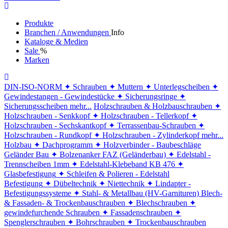
Produkte
Branchen / Anwendungen
Info
Kataloge & Medien
Sale
%
Marken
DIN-ISO-NORM
✦ Schrauben
✦ Muttern
✦ Unterlegscheiben
✦
Gewindestangen - Gewindestücke
✦ Sicherungsringe
✦
Sicherungsscheiben
mehr...
Holzschrauben & Holzbauschrauben
✦
Holzschrauben - Senkkopf
✦ Holzschrauben - Tellerkopf
✦
Holzschrauben - Sechskantkopf
✦ Terrassenbau-Schrauben
✦
Holzschrauben - Rundkopf
✦ Holzschrauben - Zylinderkopf
mehr...
Holzbau
✦ Dachprogramm
✦ Holzverbinder - Baubeschläge
Geländer Bau
✦ Bolzenanker FAZ (Geländerbau)
✦ Edelstahl -
Trennscheiben 1mm
✦ Edelstahl-Klebeband KB 476
✦
Glasbefestigung
✦ Schleifen & Polieren - Edelstahl
Befestigung
✦ Dübeltechnik
✦ Niettechnik
✦ Lindapter -
Befestigungssysteme
✦ Stahl- & Metallbau (HV-Garnituren)
Blech-
& Fassaden- & Trockenbauschrauben
✦ Blechschrauben
✦
gewindefurchende Schrauben
✦ Fassadenschrauben
✦
Spenglerschrauben
✦ Bohrschrauben
✦ Trockenbauschrauben