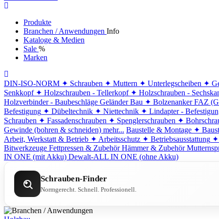
Produkte
Branchen / Anwendungen
Info
Kataloge & Medien
Sale
%
Marken
DIN-ISO-NORM
✦ Schrauben
✦ Muttern
✦ Unterlegscheiben
✦ Ge
Senkkopf
✦ Holzschrauben - Tellerkopf
✦ Holzschrauben - Sechska
Holzverbinder - Baubeschläge
Geländer Bau
✦ Bolzenanker FAZ (G
Befestigung
✦ Dübeltechnik
✦ Niettechnik
✦ Lindapter - Befestigu
Schrauben
✦ Fassadenschrauben
✦ Spenglerschrauben
✦ Bohrschra
Gewinde (bohren & schneiden)
mehr...
Baustelle & Montage
✦ Baust
Arbeit, Werkstatt & Betrieb
✦ Arbeitsschutz
✦ Betriebsausstattung
✦
Bitwerkzeuge
Fettpressen & Zubehör
Hämmer & Zubehör
Mutternsp
IN ONE (mit Akku)
Dewalt-ALL IN ONE (ohne Akku)
Schrauben-Finder
Normgerecht. Schnell. Professionell.