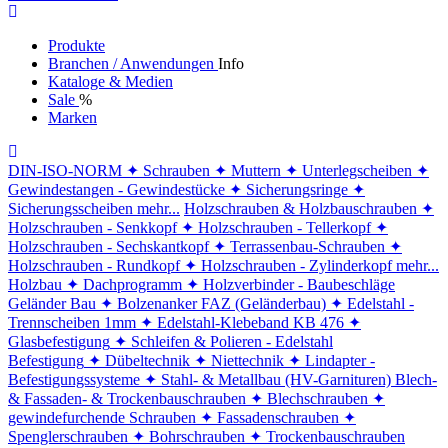
Produkte
Branchen / Anwendungen
Info
Kataloge & Medien
Sale
%
Marken
DIN-ISO-NORM
✦ Schrauben
✦ Muttern
✦ Unterlegscheiben
✦
Gewindestangen - Gewindestücke
✦ Sicherungsringe
✦
Sicherungsscheiben
mehr...
Holzschrauben & Holzbauschrauben
✦
Holzschrauben - Senkkopf
✦ Holzschrauben - Tellerkopf
✦
Holzschrauben - Sechskantkopf
✦ Terrassenbau-Schrauben
✦
Holzschrauben - Rundkopf
✦ Holzschrauben - Zylinderkopf
mehr...
Holzbau
✦ Dachprogramm
✦ Holzverbinder - Baubeschläge
Geländer Bau
✦ Bolzenanker FAZ (Geländerbau)
✦ Edelstahl -
Trennscheiben 1mm
✦ Edelstahl-Klebeband KB 476
✦
Glasbefestigung
✦ Schleifen & Polieren - Edelstahl
Befestigung
✦ Dübeltechnik
✦ Niettechnik
✦ Lindapter -
Befestigungssysteme
✦ Stahl- & Metallbau (HV-Garnituren)
Blech-
& Fassaden- & Trockenbauschrauben
✦ Blechschrauben
✦
gewindefurchende Schrauben
✦ Fassadenschrauben
✦
Spenglerschrauben
✦ Bohrschrauben
✦ Trockenbauschrauben