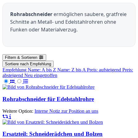
Rohrabschneider
ermöglichen saubere, gratfreie
Schnitte an Metall- und Edelstahlrohren ohne
Funken oder Materialverzug.
Filtern & Sortieren
Sortiere nach
Empfehlung
Empfehlung
Name: A bis Z
Name: Z bis A
Preis: aufsteigend
Preis:
absteigend
Neu eingetroffen
Rohrabschneider für Edelstahlrohre
Weitere Option:
Interne Notiz zur Position an uns
Ersatzteil: Schneiderädchen und Bolzen