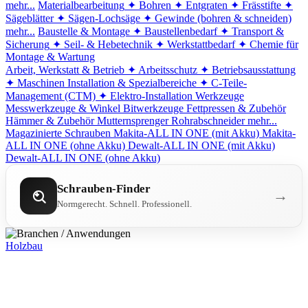
mehr...
Materialbearbeitung
✦ Bohren
✦ Entgraten
✦ Frässtifte
✦
Sägeblätter
✦ Sägen-Lochsäge
✦ Gewinde (bohren & schneiden)
mehr...
Baustelle & Montage
✦ Baustellenbedarf
✦ Transport &
Sicherung
✦ Seil- & Hebetechnik
✦ Werkstattbedarf
✦ Chemie für
Montage & Wartung
Arbeit, Werkstatt & Betrieb
✦ Arbeitsschutz
✦ Betriebsausstattung
✦ Maschinen
Installation & Spezialbereiche
✦ C-Teile-
Management (CTM)
✦ Elektro-Installation
Werkzeuge
Messwerkzeuge & Winkel
Bitwerkzeuge
Fettpressen & Zubehör
Hämmer & Zubehör
Mutternsprenger
Rohrabschneider
mehr...
Magazinierte Schrauben
Makita-ALL IN ONE (mit Akku)
Makita-
ALL IN ONE (ohne Akku)
Dewalt-ALL IN ONE (mit Akku)
Dewalt-ALL IN ONE (ohne Akku)
Schrauben-Finder
→
Normgerecht. Schnell. Professionell.
Holzbau