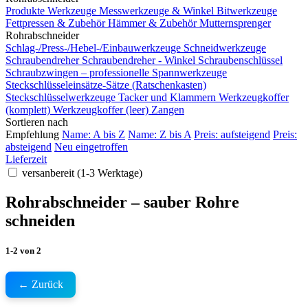
Produkte
Werkzeuge
Messwerkzeuge & Winkel
Bitwerkzeuge
Fettpressen & Zubehör
Hämmer & Zubehör
Mutternsprenger
Rohrabschneider
Schlag-/Press-/Hebel-/Einbauwerkzeuge
Schneidwerkzeuge
Schraubendreher
Schraubendreher - Winkel
Schraubenschlüssel
Schraubzwingen – professionelle Spannwerkzeuge
Steckschlüsseleinsätze-Sätze (Ratschenkasten)
Steckschlüsselwerkzeuge
Tacker und Klammern
Werkzeugkoffer
(komplett)
Werkzeugkoffer (leer)
Zangen
Sortieren nach
Empfehlung
Name: A bis Z
Name: Z bis A
Preis: aufsteigend
Preis:
absteigend
Neu eingetroffen
Lieferzeit
versanbereit (1-3 Werktage)
Rohrabschneider – sauber Rohre
schneiden
1-2
von
2
← Zurück