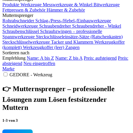
Produkte
Werkzeuge
Messwerkzeuge & Winkel
Bitwerkzeuge
Fettpressen & Zubehör
Hämmer & Zubehör
Mutternsprenger
Rohrabschneider
Schlag-/Press-/Hebel-/Einbauwerkzeuge
Schneidwerkzeuge
Schraubendreher
Schraubendreher - Winkel
Schraubenschlüssel
Schraubzwingen – professionelle
Spannwerkzeuge
Steckschlüsseleinsätze-Sätze (Ratschenkasten)
Steckschlüsselwerkzeuge
Tacker und Klammern
Werkzeugkoffer
(komplett)
Werkzeugkoffer (leer)
Zangen
Sortieren nach
Empfehlung
Name: A bis Z
Name: Z bis A
Preis: aufsteigend
Preis:
absteigend
Neu eingetroffen
Marke
GEDORE - Werkzeug
👉 Mutternsprenger – professionelle
Lösungen zum Lösen festsitzender
Muttern
1-3
von
3