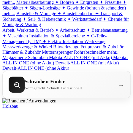
mehr...
Materialbearbeitung
✦ Bohren
✦ Entgraten
✦ Frässtifte
✦
Sägeblätter
✦ Sägen-Lochsäge
✦ Gewinde (bohren & schneiden)
mehr...
Baustelle & Montage
✦ Baustellenbedarf
✦ Transport &
Sicherung
✦ Seil- & Hebetechnik
✦ Werkstattbedarf
✦ Chemie für
Montage & Wartung
Arbeit, Werkstatt & Betrieb
✦ Arbeitsschutz
✦ Betriebsausstattung
✦ Maschinen
Installation & Spezialbereiche
✦ C-Teile-
Management (CTM)
✦ Elektro-Installation
Werkzeuge
Messwerkzeuge & Winkel
Bitwerkzeuge
Fettpressen & Zubehör
Hämmer & Zubehör
Mutternsprenger
Rohrabschneider
mehr...
Magazinierte Schrauben
Makita-ALL IN ONE (mit Akku)
Makita-
ALL IN ONE (ohne Akku)
Dewalt-ALL IN ONE (mit Akku)
Dewalt-ALL IN ONE (ohne Akku)
Schrauben-Finder
→
Normgerecht. Schnell. Professionell.
Holzbau