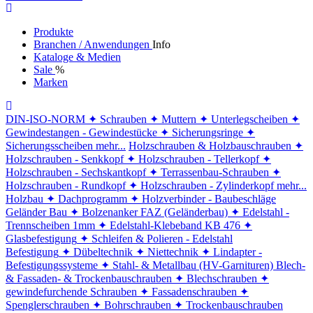
Produkte
Branchen / Anwendungen
Info
Kataloge & Medien
Sale
%
Marken
DIN-ISO-NORM
✦ Schrauben
✦ Muttern
✦ Unterlegscheiben
✦
Gewindestangen - Gewindestücke
✦ Sicherungsringe
✦
Sicherungsscheiben
mehr...
Holzschrauben & Holzbauschrauben
✦
Holzschrauben - Senkkopf
✦ Holzschrauben - Tellerkopf
✦
Holzschrauben - Sechskantkopf
✦ Terrassenbau-Schrauben
✦
Holzschrauben - Rundkopf
✦ Holzschrauben - Zylinderkopf
mehr...
Holzbau
✦ Dachprogramm
✦ Holzverbinder - Baubeschläge
Geländer Bau
✦ Bolzenanker FAZ (Geländerbau)
✦ Edelstahl -
Trennscheiben 1mm
✦ Edelstahl-Klebeband KB 476
✦
Glasbefestigung
✦ Schleifen & Polieren - Edelstahl
Befestigung
✦ Dübeltechnik
✦ Niettechnik
✦ Lindapter -
Befestigungssysteme
✦ Stahl- & Metallbau (HV-Garnituren)
Blech-
& Fassaden- & Trockenbauschrauben
✦ Blechschrauben
✦
gewindefurchende Schrauben
✦ Fassadenschrauben
✦
Spenglerschrauben
✦ Bohrschrauben
✦ Trockenbauschrauben