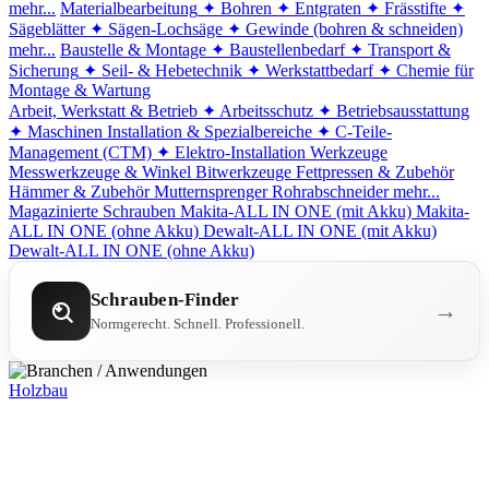
mehr...
Materialbearbeitung
✦ Bohren
✦ Entgraten
✦ Frässtifte
✦
Sägeblätter
✦ Sägen-Lochsäge
✦ Gewinde (bohren & schneiden)
mehr...
Baustelle & Montage
✦ Baustellenbedarf
✦ Transport &
Sicherung
✦ Seil- & Hebetechnik
✦ Werkstattbedarf
✦ Chemie für
Montage & Wartung
Arbeit, Werkstatt & Betrieb
✦ Arbeitsschutz
✦ Betriebsausstattung
✦ Maschinen
Installation & Spezialbereiche
✦ C-Teile-
Management (CTM)
✦ Elektro-Installation
Werkzeuge
Messwerkzeuge & Winkel
Bitwerkzeuge
Fettpressen & Zubehör
Hämmer & Zubehör
Mutternsprenger
Rohrabschneider
mehr...
Magazinierte Schrauben
Makita-ALL IN ONE (mit Akku)
Makita-
ALL IN ONE (ohne Akku)
Dewalt-ALL IN ONE (mit Akku)
Dewalt-ALL IN ONE (ohne Akku)
Schrauben-Finder
→
Normgerecht. Schnell. Professionell.
Holzbau