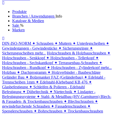
Produkte
Branchen / Anwendungen
Info
Kataloge & Medien
Sale
%
Marken
DIN-ISO-NORM
✦ Schrauben
✦ Muttern
✦ Unterlegscheiben
✦
Gewindestangen - Gewindestücke
✦ Sicherungsringe
✦
Sicherungsscheiben
mehr...
Holzschrauben & Holzbauschrauben
✦
Holzschrauben - Senkkopf
✦ Holzschrauben - Tellerkopf
✦
Holzschrauben - Sechskantkopf
✦ Terrassenbau-Schrauben
✦
Holzschrauben - Rundkopf
✦ Holzschrauben - Zylinderkopf
mehr...
Holzbau
✦ Dachprogramm
✦ Holzverbinder - Baubeschläge
Geländer Bau
✦ Bolzenanker FAZ (Geländerbau)
✦ Edelstahl -
Trennscheiben 1mm
✦ Edelstahl-Klebeband KB 476
✦
Glasbefestigung
✦ Schleifen & Polieren - Edelstahl
Befestigung
✦ Dübeltechnik
✦ Niettechnik
✦ Lindapter -
Befestigungssysteme
✦ Stahl- & Metallbau (HV-Garnituren)
Blech-
& Fassaden- & Trockenbauschrauben
✦ Blechschrauben
✦
gewindefurchende Schrauben
✦ Fassadenschrauben
✦
Spenglerschrauben
✦ Bohrschrauben
✦ Trockenbauschrauben