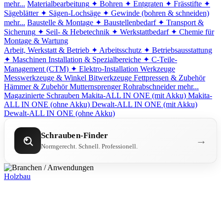
mehr...
Materialbearbeitung
✦ Bohren
✦ Entgraten
✦ Frässtifte
✦
Sägeblätter
✦ Sägen-Lochsäge
✦ Gewinde (bohren & schneiden)
mehr...
Baustelle & Montage
✦ Baustellenbedarf
✦ Transport &
Sicherung
✦ Seil- & Hebetechnik
✦ Werkstattbedarf
✦ Chemie für
Montage & Wartung
Arbeit, Werkstatt & Betrieb
✦ Arbeitsschutz
✦ Betriebsausstattung
✦ Maschinen
Installation & Spezialbereiche
✦ C-Teile-
Management (CTM)
✦ Elektro-Installation
Werkzeuge
Messwerkzeuge & Winkel
Bitwerkzeuge
Fettpressen & Zubehör
Hämmer & Zubehör
Mutternsprenger
Rohrabschneider
mehr...
Magazinierte Schrauben
Makita-ALL IN ONE (mit Akku)
Makita-
ALL IN ONE (ohne Akku)
Dewalt-ALL IN ONE (mit Akku)
Dewalt-ALL IN ONE (ohne Akku)
Schrauben-Finder
→
Normgerecht. Schnell. Professionell.
Holzbau