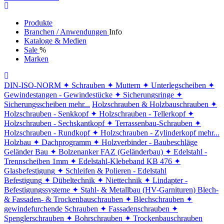
Produkte
Branchen / Anwendungen
Info
Kataloge & Medien
Sale
%
Marken
DIN-ISO-NORM
✦ Schrauben
✦ Muttern
✦ Unterlegscheiben
✦
Gewindestangen - Gewindestücke
✦ Sicherungsringe
✦
Sicherungsscheiben
mehr...
Holzschrauben & Holzbauschrauben
✦
Holzschrauben - Senkkopf
✦ Holzschrauben - Tellerkopf
✦
Holzschrauben - Sechskantkopf
✦ Terrassenbau-Schrauben
✦
Holzschrauben - Rundkopf
✦ Holzschrauben - Zylinderkopf
mehr...
Holzbau
✦ Dachprogramm
✦ Holzverbinder - Baubeschläge
Geländer Bau
✦ Bolzenanker FAZ (Geländerbau)
✦ Edelstahl -
Trennscheiben 1mm
✦ Edelstahl-Klebeband KB 476
✦
Glasbefestigung
✦ Schleifen & Polieren - Edelstahl
Befestigung
✦ Dübeltechnik
✦ Niettechnik
✦ Lindapter -
Befestigungssysteme
✦ Stahl- & Metallbau (HV-Garnituren)
Blech-
& Fassaden- & Trockenbauschrauben
✦ Blechschrauben
✦
gewindefurchende Schrauben
✦ Fassadenschrauben
✦
Spenglerschrauben
✦ Bohrschrauben
✦ Trockenbauschrauben