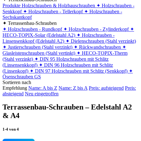
Produkte
Holzschrauben & Holzbauschrauben
✦ Holzschrauben -
Senkkopf
✦ Holzschrauben - Tellerkopf
✦ Holzschrauben -
Sechskantkopf
✦ Terrassenbau-Schrauben
✦ Holzschrauben - Rundkopf
✦ Holzschrauben - Zylinderkopf
✦
HECO-TOPIX-Solar (Edelstahl A2)
✦ Holzschrauben -
Linsensenkkopf (Edelstahl A2)
✦ Dielenschrauben (Stahl verzinkt)
✦ Justierschrauben (Stahl verzinkt)
✦ Rückwandschrauben
✦
Glasleistenschrauben (Stahl vertinkt)
✦ HECO-TOPIX-Therm
(Stahl verzinkt)
✦ DIN 95 Holzschrauben mit Schlitz
(Linsensenkkopf)
✦ DIN 96 Holzschrauben mit Schlitz
(Linsenkopf)
✦ DIN 97 Holzschrauben mit Schlitz (Senkkopf)
✦
Ösenschrauben GS
Sortieren nach
Empfehlung
Name: A bis Z
Name: Z bis A
Preis: aufsteigend
Preis:
absteigend
Neu eingetroffen
Terrassenbau-Schrauben – Edelstahl A2
& A4
1-4
von
4