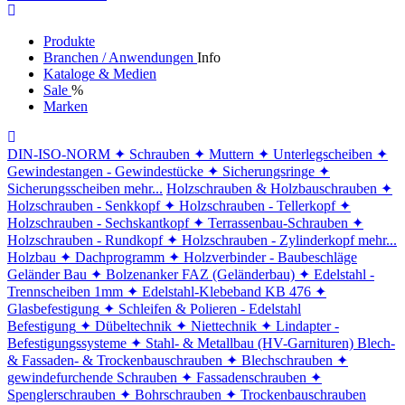
Produkte
Branchen / Anwendungen
Info
Kataloge & Medien
Sale
%
Marken
DIN-ISO-NORM
✦ Schrauben
✦ Muttern
✦ Unterlegscheiben
✦
Gewindestangen - Gewindestücke
✦ Sicherungsringe
✦
Sicherungsscheiben
mehr...
Holzschrauben & Holzbauschrauben
✦
Holzschrauben - Senkkopf
✦ Holzschrauben - Tellerkopf
✦
Holzschrauben - Sechskantkopf
✦ Terrassenbau-Schrauben
✦
Holzschrauben - Rundkopf
✦ Holzschrauben - Zylinderkopf
mehr...
Holzbau
✦ Dachprogramm
✦ Holzverbinder - Baubeschläge
Geländer Bau
✦ Bolzenanker FAZ (Geländerbau)
✦ Edelstahl -
Trennscheiben 1mm
✦ Edelstahl-Klebeband KB 476
✦
Glasbefestigung
✦ Schleifen & Polieren - Edelstahl
Befestigung
✦ Dübeltechnik
✦ Niettechnik
✦ Lindapter -
Befestigungssysteme
✦ Stahl- & Metallbau (HV-Garnituren)
Blech-
& Fassaden- & Trockenbauschrauben
✦ Blechschrauben
✦
gewindefurchende Schrauben
✦ Fassadenschrauben
✦
Spenglerschrauben
✦ Bohrschrauben
✦ Trockenbauschrauben