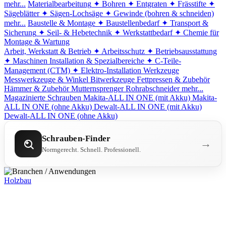
mehr...
Materialbearbeitung
✦ Bohren
✦ Entgraten
✦ Frässtifte
✦
Sägeblätter
✦ Sägen-Lochsäge
✦ Gewinde (bohren & schneiden)
mehr...
Baustelle & Montage
✦ Baustellenbedarf
✦ Transport &
Sicherung
✦ Seil- & Hebetechnik
✦ Werkstattbedarf
✦ Chemie für
Montage & Wartung
Arbeit, Werkstatt & Betrieb
✦ Arbeitsschutz
✦ Betriebsausstattung
✦ Maschinen
Installation & Spezialbereiche
✦ C-Teile-
Management (CTM)
✦ Elektro-Installation
Werkzeuge
Messwerkzeuge & Winkel
Bitwerkzeuge
Fettpressen & Zubehör
Hämmer & Zubehör
Mutternsprenger
Rohrabschneider
mehr...
Magazinierte Schrauben
Makita-ALL IN ONE (mit Akku)
Makita-
ALL IN ONE (ohne Akku)
Dewalt-ALL IN ONE (mit Akku)
Dewalt-ALL IN ONE (ohne Akku)
Schrauben-Finder
→
Normgerecht. Schnell. Professionell.
Holzbau