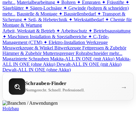
mehr...
Materialbearbeitung
✦ Bohren
✦ Entgraten
✦ Frässtifte
✦
Sägeblätter
✦ Sägen-Lochsäge
✦ Gewinde (bohren & schneiden)
mehr...
Baustelle & Montage
✦ Baustellenbedarf
✦ Transport &
Sicherung
✦ Seil- & Hebetechnik
✦ Werkstattbedarf
✦ Chemie für
Montage & Wartung
Arbeit, Werkstatt & Betrieb
✦ Arbeitsschutz
✦ Betriebsausstattung
✦ Maschinen
Installation & Spezialbereiche
✦ C-Teile-
Management (CTM)
✦ Elektro-Installation
Werkzeuge
Messwerkzeuge & Winkel
Bitwerkzeuge
Fettpressen & Zubehör
Hämmer & Zubehör
Mutternsprenger
Rohrabschneider
mehr...
Magazinierte Schrauben
Makita-ALL IN ONE (mit Akku)
Makita-
ALL IN ONE (ohne Akku)
Dewalt-ALL IN ONE (mit Akku)
Dewalt-ALL IN ONE (ohne Akku)
Schrauben-Finder
→
Normgerecht. Schnell. Professionell.
Holzbau