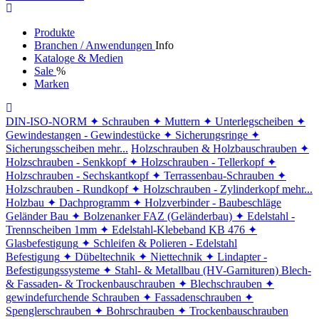
Produkte
Branchen / Anwendungen
Info
Kataloge & Medien
Sale
%
Marken
DIN-ISO-NORM
✦ Schrauben
✦ Muttern
✦ Unterlegscheiben
✦
Gewindestangen - Gewindestücke
✦ Sicherungsringe
✦
Sicherungsscheiben
mehr...
Holzschrauben & Holzbauschrauben
✦
Holzschrauben - Senkkopf
✦ Holzschrauben - Tellerkopf
✦
Holzschrauben - Sechskantkopf
✦ Terrassenbau-Schrauben
✦
Holzschrauben - Rundkopf
✦ Holzschrauben - Zylinderkopf
mehr...
Holzbau
✦ Dachprogramm
✦ Holzverbinder - Baubeschläge
Geländer Bau
✦ Bolzenanker FAZ (Geländerbau)
✦ Edelstahl -
Trennscheiben 1mm
✦ Edelstahl-Klebeband KB 476
✦
Glasbefestigung
✦ Schleifen & Polieren - Edelstahl
Befestigung
✦ Dübeltechnik
✦ Niettechnik
✦ Lindapter -
Befestigungssysteme
✦ Stahl- & Metallbau (HV-Garnituren)
Blech-
& Fassaden- & Trockenbauschrauben
✦ Blechschrauben
✦
gewindefurchende Schrauben
✦ Fassadenschrauben
✦
Spenglerschrauben
✦ Bohrschrauben
✦ Trockenbauschrauben