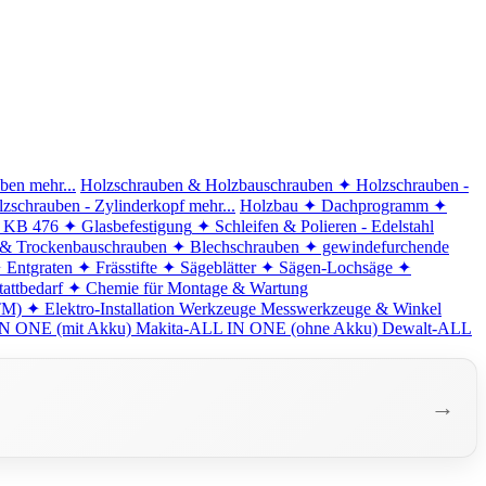
iben
mehr...
Holzschrauben & Holzbauschrauben
✦ Holzschrauben -
zschrauben - Zylinderkopf
mehr...
Holzbau
✦ Dachprogramm
✦
d KB 476
✦ Glasbefestigung
✦ Schleifen & Polieren - Edelstahl
 & Trockenbauschrauben
✦ Blechschrauben
✦ gewindefurchende
 Entgraten
✦ Frässtifte
✦ Sägeblätter
✦ Sägen-Lochsäge
✦
attbedarf
✦ Chemie für Montage & Wartung
TM)
✦ Elektro-Installation
Werkzeuge
Messwerkzeuge & Winkel
N ONE (mit Akku)
Makita-ALL IN ONE (ohne Akku)
Dewalt-ALL
→