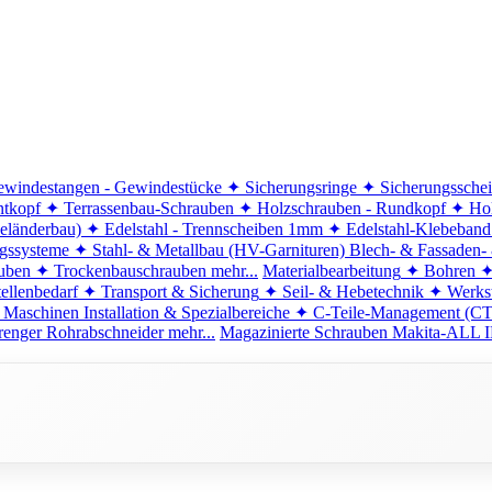
windestangen - Gewindestücke
✦ Sicherungsringe
✦ Sicherungssche
ntkopf
✦ Terrassenbau-Schrauben
✦ Holzschrauben - Rundkopf
✦ Hol
eländerbau)
✦ Edelstahl - Trennscheiben 1mm
✦ Edelstahl-Klebeban
ngssysteme
✦ Stahl- & Metallbau (HV-Garnituren)
Blech- & Fassaden-
uben
✦ Trockenbauschrauben
mehr...
Materialbearbeitung
✦ Bohren
✦
ellenbedarf
✦ Transport & Sicherung
✦ Seil- & Hebetechnik
✦ Werkst
 Maschinen
Installation & Spezialbereiche
✦ C-Teile-Management (C
renger
Rohrabschneider
mehr...
Magazinierte Schrauben
Makita-ALL I