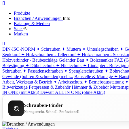
Produkte
Branchen / Anwendungen
Info
Kataloge & Medien
Sale
%
Marken
DIN-ISO-NORM
✦ Schrauben
✦ Muttern
✦ Unterlegscheiben
✦ Ge
Senkkopf
✦ Holzschrauben - Tellerkopf
✦ Holzschrauben - Sechska
Holzverbinder - Baubeschläge
Geländer Bau
✦ Bolzenanker FAZ (G
Befestigung
✦ Dübeltechnik
✦ Niettechnik
✦ Lindapter - Befestigu
Schrauben
✦ Fassadenschrauben
✦ Spenglerschrauben
✦ Bohrschra
Gewinde (bohren & schneiden)
mehr...
Baustelle & Montage
✦ Baust
Arbeit, Werkstatt & Betrieb
✦ Arbeitsschutz
✦ Betriebsausstattung
✦
Bitwerkzeuge
Fettpressen & Zubehör
Hämmer & Zubehör
Mutternsp
IN ONE (mit Akku)
Dewalt-ALL IN ONE (ohne Akku)
Schrauben-Finder
Normgerecht. Schnell. Professionell.