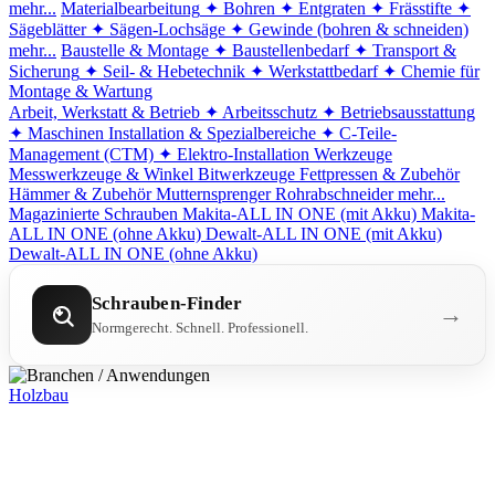
mehr...
Materialbearbeitung
✦ Bohren
✦ Entgraten
✦ Frässtifte
✦
Sägeblätter
✦ Sägen-Lochsäge
✦ Gewinde (bohren & schneiden)
mehr...
Baustelle & Montage
✦ Baustellenbedarf
✦ Transport &
Sicherung
✦ Seil- & Hebetechnik
✦ Werkstattbedarf
✦ Chemie für
Montage & Wartung
Arbeit, Werkstatt & Betrieb
✦ Arbeitsschutz
✦ Betriebsausstattung
✦ Maschinen
Installation & Spezialbereiche
✦ C-Teile-
Management (CTM)
✦ Elektro-Installation
Werkzeuge
Messwerkzeuge & Winkel
Bitwerkzeuge
Fettpressen & Zubehör
Hämmer & Zubehör
Mutternsprenger
Rohrabschneider
mehr...
Magazinierte Schrauben
Makita-ALL IN ONE (mit Akku)
Makita-
ALL IN ONE (ohne Akku)
Dewalt-ALL IN ONE (mit Akku)
Dewalt-ALL IN ONE (ohne Akku)
Schrauben-Finder
→
Normgerecht. Schnell. Professionell.
Holzbau