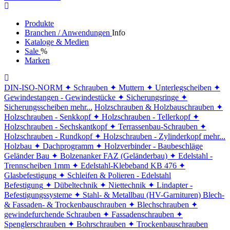
Produkte
Branchen / Anwendungen
Info
Kataloge & Medien
Sale
%
Marken
DIN-ISO-NORM
✦ Schrauben
✦ Muttern
✦ Unterlegscheiben
✦
Gewindestangen - Gewindestücke
✦ Sicherungsringe
✦
Sicherungsscheiben
mehr...
Holzschrauben & Holzbauschrauben
✦
Holzschrauben - Senkkopf
✦ Holzschrauben - Tellerkopf
✦
Holzschrauben - Sechskantkopf
✦ Terrassenbau-Schrauben
✦
Holzschrauben - Rundkopf
✦ Holzschrauben - Zylinderkopf
mehr...
Holzbau
✦ Dachprogramm
✦ Holzverbinder - Baubeschläge
Geländer Bau
✦ Bolzenanker FAZ (Geländerbau)
✦ Edelstahl -
Trennscheiben 1mm
✦ Edelstahl-Klebeband KB 476
✦
Glasbefestigung
✦ Schleifen & Polieren - Edelstahl
Befestigung
✦ Dübeltechnik
✦ Niettechnik
✦ Lindapter -
Befestigungssysteme
✦ Stahl- & Metallbau (HV-Garnituren)
Blech-
& Fassaden- & Trockenbauschrauben
✦ Blechschrauben
✦
gewindefurchende Schrauben
✦ Fassadenschrauben
✦
Spenglerschrauben
✦ Bohrschrauben
✦ Trockenbauschrauben