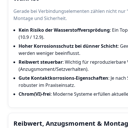
Gerade bei Verbindungselementen zählen nicht nur “r
Montage und Sicherheit.
Kein Risiko der Wasserstoffversprödung
: Ein T
(10.9 / 12.9).
Hoher Korrosionsschutz bei dünner Schicht
: Ge
werden weniger beeinflusst.
Reibwert steuerbar
: Wichtig für reproduzierbare
(Anzugsmoment/Setzverhalten).
Gute Kontaktkorrosions-Eigenschaften
: Je nac
robuster im Praxiseinsatz.
Chrom(VI)-frei
: Moderne Systeme erfüllen aktuel
Reibwert, Anzugsmoment & Montage: