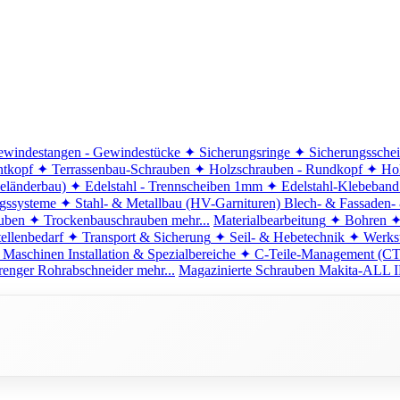
windestangen - Gewindestücke
✦ Sicherungsringe
✦ Sicherungssche
ntkopf
✦ Terrassenbau-Schrauben
✦ Holzschrauben - Rundkopf
✦ Hol
eländerbau)
✦ Edelstahl - Trennscheiben 1mm
✦ Edelstahl-Klebeban
ngssysteme
✦ Stahl- & Metallbau (HV-Garnituren)
Blech- & Fassaden-
uben
✦ Trockenbauschrauben
mehr...
Materialbearbeitung
✦ Bohren
✦
ellenbedarf
✦ Transport & Sicherung
✦ Seil- & Hebetechnik
✦ Werkst
 Maschinen
Installation & Spezialbereiche
✦ C-Teile-Management (C
renger
Rohrabschneider
mehr...
Magazinierte Schrauben
Makita-ALL I