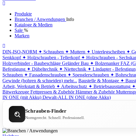
Produkte
Branchen / Anwendungen
Info
Kataloge & Medien
Sale
%
Marken
DIN-ISO-NORM
✦ Schrauben
✦ Muttern
✦ Unterlegscheiben
✦ Ge
Senkkopf
✦ Holzschrauben - Tellerkopf
✦ Holzschrauben - Sechska
Holzverbinder - Baubeschläge
Geländer Bau
✦ Bolzenanker FAZ (G
Befestigung
✦ Dübeltechnik
✦ Niettechnik
✦ Lindapter - Befestigu
Schrauben
✦ Fassadenschrauben
✦ Spenglerschrauben
✦ Bohrschra
Gewinde (bohren & schneiden)
mehr...
Baustelle & Montage
✦ Baust
Arbeit, Werkstatt & Betrieb
✦ Arbeitsschutz
✦ Betriebsausstattung
✦
Bitwerkzeuge
Fettpressen & Zubehör
Hämmer & Zubehör
Mutternsp
IN ONE (mit Akku)
Dewalt-ALL IN ONE (ohne Akku)
Schrauben-Finder
Normgerecht. Schnell. Professionell.