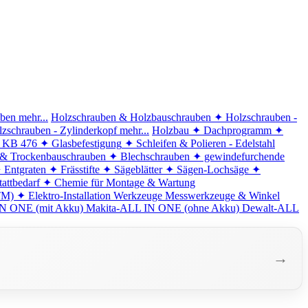
iben
mehr...
Holzschrauben & Holzbauschrauben
✦ Holzschrauben -
zschrauben - Zylinderkopf
mehr...
Holzbau
✦ Dachprogramm
✦
d KB 476
✦ Glasbefestigung
✦ Schleifen & Polieren - Edelstahl
 & Trockenbauschrauben
✦ Blechschrauben
✦ gewindefurchende
 Entgraten
✦ Frässtifte
✦ Sägeblätter
✦ Sägen-Lochsäge
✦
attbedarf
✦ Chemie für Montage & Wartung
TM)
✦ Elektro-Installation
Werkzeuge
Messwerkzeuge & Winkel
N ONE (mit Akku)
Makita-ALL IN ONE (ohne Akku)
Dewalt-ALL
→