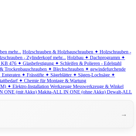
iben
mehr...
Holzschrauben & Holzbauschrauben
✦ Holzschrauben -
zschrauben - Zylinderkopf
mehr...
Holzbau
✦ Dachprogramm
✦
d KB 476
✦ Glasbefestigung
✦ Schleifen & Polieren - Edelstahl
 & Trockenbauschrauben
✦ Blechschrauben
✦ gewindefurchende
 Entgraten
✦ Frässtifte
✦ Sägeblätter
✦ Sägen-Lochsäge
✦
attbedarf
✦ Chemie für Montage & Wartung
TM)
✦ Elektro-Installation
Werkzeuge
Messwerkzeuge & Winkel
N ONE (mit Akku)
Makita-ALL IN ONE (ohne Akku)
Dewalt-ALL
→