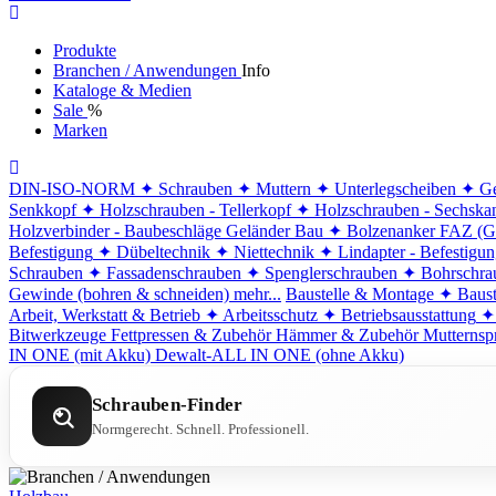
Produkte
Branchen / Anwendungen
Info
Kataloge & Medien
Sale
%
Marken
DIN-ISO-NORM
✦ Schrauben
✦ Muttern
✦ Unterlegscheiben
✦ Ge
Senkkopf
✦ Holzschrauben - Tellerkopf
✦ Holzschrauben - Sechska
Holzverbinder - Baubeschläge
Geländer Bau
✦ Bolzenanker FAZ (G
Befestigung
✦ Dübeltechnik
✦ Niettechnik
✦ Lindapter - Befestigu
Schrauben
✦ Fassadenschrauben
✦ Spenglerschrauben
✦ Bohrschra
Gewinde (bohren & schneiden)
mehr...
Baustelle & Montage
✦ Baust
Arbeit, Werkstatt & Betrieb
✦ Arbeitsschutz
✦ Betriebsausstattung
✦
Bitwerkzeuge
Fettpressen & Zubehör
Hämmer & Zubehör
Mutternsp
IN ONE (mit Akku)
Dewalt-ALL IN ONE (ohne Akku)
Schrauben-Finder
Normgerecht. Schnell. Professionell.