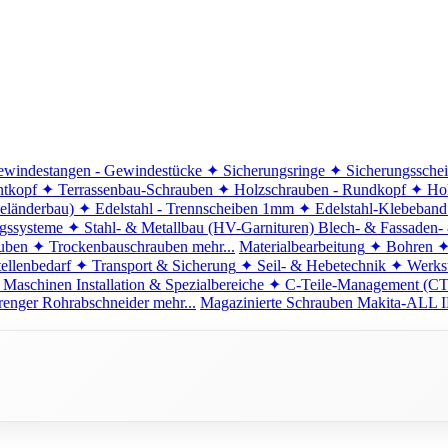
windestangen - Gewindestücke
✦ Sicherungsringe
✦ Sicherungssche
ntkopf
✦ Terrassenbau-Schrauben
✦ Holzschrauben - Rundkopf
✦ Hol
eländerbau)
✦ Edelstahl - Trennscheiben 1mm
✦ Edelstahl-Klebeban
ngssysteme
✦ Stahl- & Metallbau (HV-Garnituren)
Blech- & Fassaden-
uben
✦ Trockenbauschrauben
mehr...
Materialbearbeitung
✦ Bohren
✦
ellenbedarf
✦ Transport & Sicherung
✦ Seil- & Hebetechnik
✦ Werkst
 Maschinen
Installation & Spezialbereiche
✦ C-Teile-Management (C
renger
Rohrabschneider
mehr...
Magazinierte Schrauben
Makita-ALL I