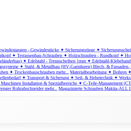
windestangen - Gewindestücke
✦ Sicherungsringe
✦ Sicherungssche
ntkopf
✦ Terrassenbau-Schrauben
✦ Holzschrauben - Rundkopf
✦ Hol
eländerbau)
✦ Edelstahl - Trennscheiben 1mm
✦ Edelstahl-Klebeban
ngssysteme
✦ Stahl- & Metallbau (HV-Garnituren)
Blech- & Fassaden-
uben
✦ Trockenbauschrauben
mehr...
Materialbearbeitung
✦ Bohren
✦
ellenbedarf
✦ Transport & Sicherung
✦ Seil- & Hebetechnik
✦ Werkst
 Maschinen
Installation & Spezialbereiche
✦ C-Teile-Management (C
renger
Rohrabschneider
mehr...
Magazinierte Schrauben
Makita-ALL I