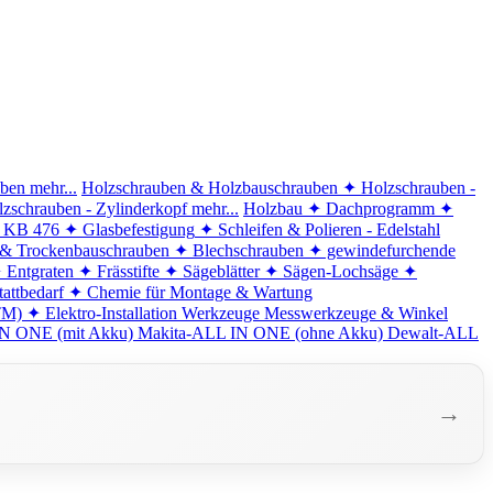
iben
mehr...
Holzschrauben & Holzbauschrauben
✦ Holzschrauben -
zschrauben - Zylinderkopf
mehr...
Holzbau
✦ Dachprogramm
✦
d KB 476
✦ Glasbefestigung
✦ Schleifen & Polieren - Edelstahl
 & Trockenbauschrauben
✦ Blechschrauben
✦ gewindefurchende
 Entgraten
✦ Frässtifte
✦ Sägeblätter
✦ Sägen-Lochsäge
✦
attbedarf
✦ Chemie für Montage & Wartung
TM)
✦ Elektro-Installation
Werkzeuge
Messwerkzeuge & Winkel
N ONE (mit Akku)
Makita-ALL IN ONE (ohne Akku)
Dewalt-ALL
→