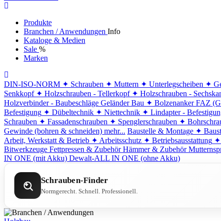
Produkte
Branchen / Anwendungen
Info
Kataloge & Medien
Sale
%
Marken
DIN-ISO-NORM
✦ Schrauben
✦ Muttern
✦ Unterlegscheiben
✦ Ge
Senkkopf
✦ Holzschrauben - Tellerkopf
✦ Holzschrauben - Sechska
Holzverbinder - Baubeschläge
Geländer Bau
✦ Bolzenanker FAZ (G
Befestigung
✦ Dübeltechnik
✦ Niettechnik
✦ Lindapter - Befestigu
Schrauben
✦ Fassadenschrauben
✦ Spenglerschrauben
✦ Bohrschra
Gewinde (bohren & schneiden)
mehr...
Baustelle & Montage
✦ Baust
Arbeit, Werkstatt & Betrieb
✦ Arbeitsschutz
✦ Betriebsausstattung
✦
Bitwerkzeuge
Fettpressen & Zubehör
Hämmer & Zubehör
Mutternsp
IN ONE (mit Akku)
Dewalt-ALL IN ONE (ohne Akku)
Schrauben-Finder
Normgerecht. Schnell. Professionell.