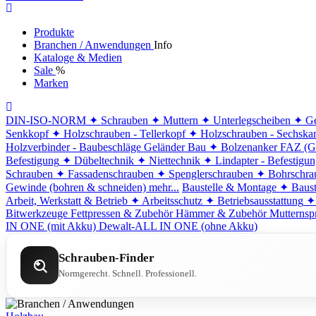
Produkte
Branchen / Anwendungen
Info
Kataloge & Medien
Sale
%
Marken
DIN-ISO-NORM
✦ Schrauben
✦ Muttern
✦ Unterlegscheiben
✦ Ge
Senkkopf
✦ Holzschrauben - Tellerkopf
✦ Holzschrauben - Sechska
Holzverbinder - Baubeschläge
Geländer Bau
✦ Bolzenanker FAZ (G
Befestigung
✦ Dübeltechnik
✦ Niettechnik
✦ Lindapter - Befestigu
Schrauben
✦ Fassadenschrauben
✦ Spenglerschrauben
✦ Bohrschra
Gewinde (bohren & schneiden)
mehr...
Baustelle & Montage
✦ Baust
Arbeit, Werkstatt & Betrieb
✦ Arbeitsschutz
✦ Betriebsausstattung
✦
Bitwerkzeuge
Fettpressen & Zubehör
Hämmer & Zubehör
Mutternsp
IN ONE (mit Akku)
Dewalt-ALL IN ONE (ohne Akku)
Schrauben-Finder
Normgerecht. Schnell. Professionell.