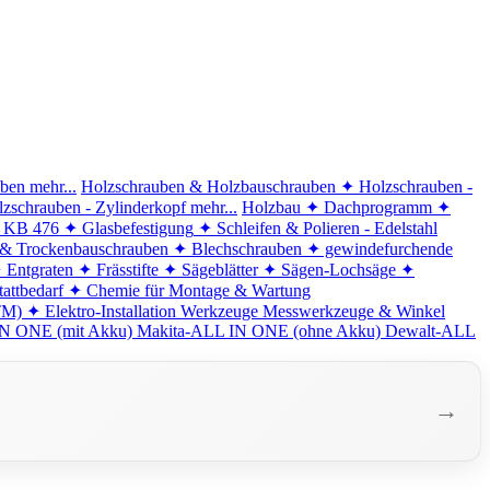
iben
mehr...
Holzschrauben & Holzbauschrauben
✦ Holzschrauben -
zschrauben - Zylinderkopf
mehr...
Holzbau
✦ Dachprogramm
✦
d KB 476
✦ Glasbefestigung
✦ Schleifen & Polieren - Edelstahl
 & Trockenbauschrauben
✦ Blechschrauben
✦ gewindefurchende
 Entgraten
✦ Frässtifte
✦ Sägeblätter
✦ Sägen-Lochsäge
✦
attbedarf
✦ Chemie für Montage & Wartung
TM)
✦ Elektro-Installation
Werkzeuge
Messwerkzeuge & Winkel
N ONE (mit Akku)
Makita-ALL IN ONE (ohne Akku)
Dewalt-ALL
→