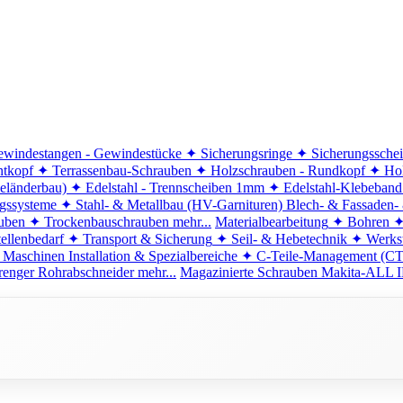
windestangen - Gewindestücke
✦ Sicherungsringe
✦ Sicherungssche
ntkopf
✦ Terrassenbau-Schrauben
✦ Holzschrauben - Rundkopf
✦ Hol
eländerbau)
✦ Edelstahl - Trennscheiben 1mm
✦ Edelstahl-Klebeban
ngssysteme
✦ Stahl- & Metallbau (HV-Garnituren)
Blech- & Fassaden-
uben
✦ Trockenbauschrauben
mehr...
Materialbearbeitung
✦ Bohren
✦
ellenbedarf
✦ Transport & Sicherung
✦ Seil- & Hebetechnik
✦ Werkst
 Maschinen
Installation & Spezialbereiche
✦ C-Teile-Management (C
renger
Rohrabschneider
mehr...
Magazinierte Schrauben
Makita-ALL I