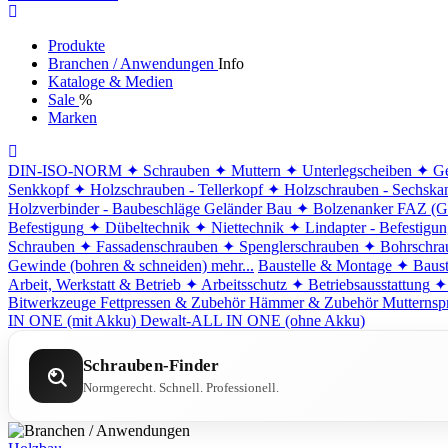
Produkte
Branchen / Anwendungen
Info
Kataloge & Medien
Sale
%
Marken
DIN-ISO-NORM
✦ Schrauben
✦ Muttern
✦ Unterlegscheiben
✦ Ge
Senkkopf
✦ Holzschrauben - Tellerkopf
✦ Holzschrauben - Sechska
Holzverbinder - Baubeschläge
Geländer Bau
✦ Bolzenanker FAZ (G
Befestigung
✦ Dübeltechnik
✦ Niettechnik
✦ Lindapter - Befestigu
Schrauben
✦ Fassadenschrauben
✦ Spenglerschrauben
✦ Bohrschra
Gewinde (bohren & schneiden)
mehr...
Baustelle & Montage
✦ Baust
Arbeit, Werkstatt & Betrieb
✦ Arbeitsschutz
✦ Betriebsausstattung
✦
Bitwerkzeuge
Fettpressen & Zubehör
Hämmer & Zubehör
Mutternsp
IN ONE (mit Akku)
Dewalt-ALL IN ONE (ohne Akku)
Schrauben-Finder
Normgerecht. Schnell. Professionell.