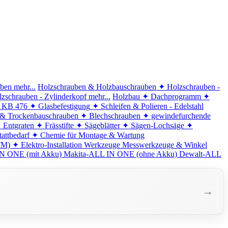
iben
mehr...
Holzschrauben & Holzbauschrauben
✦ Holzschrauben -
zschrauben - Zylinderkopf
mehr...
Holzbau
✦ Dachprogramm
✦
d KB 476
✦ Glasbefestigung
✦ Schleifen & Polieren - Edelstahl
 & Trockenbauschrauben
✦ Blechschrauben
✦ gewindefurchende
 Entgraten
✦ Frässtifte
✦ Sägeblätter
✦ Sägen-Lochsäge
✦
attbedarf
✦ Chemie für Montage & Wartung
TM)
✦ Elektro-Installation
Werkzeuge
Messwerkzeuge & Winkel
N ONE (mit Akku)
Makita-ALL IN ONE (ohne Akku)
Dewalt-ALL
→