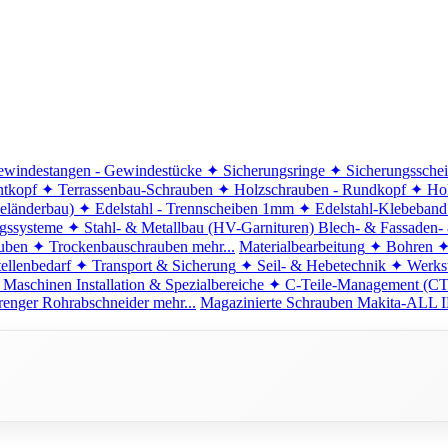
windestangen - Gewindestücke
✦ Sicherungsringe
✦ Sicherungssche
ntkopf
✦ Terrassenbau-Schrauben
✦ Holzschrauben - Rundkopf
✦ Hol
eländerbau)
✦ Edelstahl - Trennscheiben 1mm
✦ Edelstahl-Klebeban
ngssysteme
✦ Stahl- & Metallbau (HV-Garnituren)
Blech- & Fassaden-
uben
✦ Trockenbauschrauben
mehr...
Materialbearbeitung
✦ Bohren
✦
ellenbedarf
✦ Transport & Sicherung
✦ Seil- & Hebetechnik
✦ Werkst
 Maschinen
Installation & Spezialbereiche
✦ C-Teile-Management (C
renger
Rohrabschneider
mehr...
Magazinierte Schrauben
Makita-ALL I