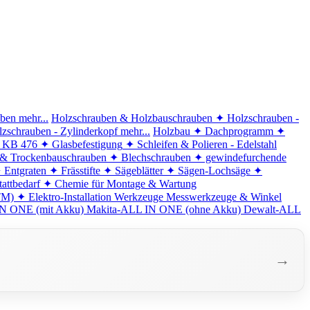
iben
mehr...
Holzschrauben & Holzbauschrauben
✦ Holzschrauben -
zschrauben - Zylinderkopf
mehr...
Holzbau
✦ Dachprogramm
✦
d KB 476
✦ Glasbefestigung
✦ Schleifen & Polieren - Edelstahl
 & Trockenbauschrauben
✦ Blechschrauben
✦ gewindefurchende
 Entgraten
✦ Frässtifte
✦ Sägeblätter
✦ Sägen-Lochsäge
✦
attbedarf
✦ Chemie für Montage & Wartung
TM)
✦ Elektro-Installation
Werkzeuge
Messwerkzeuge & Winkel
N ONE (mit Akku)
Makita-ALL IN ONE (ohne Akku)
Dewalt-ALL
→