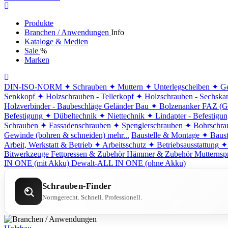
Produkte
Branchen / Anwendungen
Info
Kataloge & Medien
Sale
%
Marken
DIN-ISO-NORM
✦ Schrauben
✦ Muttern
✦ Unterlegscheiben
✦ Ge
Senkkopf
✦ Holzschrauben - Tellerkopf
✦ Holzschrauben - Sechska
Holzverbinder - Baubeschläge
Geländer Bau
✦ Bolzenanker FAZ (G
Befestigung
✦ Dübeltechnik
✦ Niettechnik
✦ Lindapter - Befestigu
Schrauben
✦ Fassadenschrauben
✦ Spenglerschrauben
✦ Bohrschra
Gewinde (bohren & schneiden)
mehr...
Baustelle & Montage
✦ Baust
Arbeit, Werkstatt & Betrieb
✦ Arbeitsschutz
✦ Betriebsausstattung
✦
Bitwerkzeuge
Fettpressen & Zubehör
Hämmer & Zubehör
Mutternsp
IN ONE (mit Akku)
Dewalt-ALL IN ONE (ohne Akku)
Schrauben-Finder
Normgerecht. Schnell. Professionell.