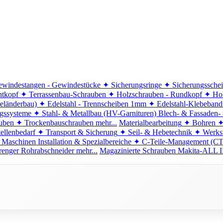
windestangen - Gewindestücke
✦ Sicherungsringe
✦ Sicherungssche
ntkopf
✦ Terrassenbau-Schrauben
✦ Holzschrauben - Rundkopf
✦ Hol
eländerbau)
✦ Edelstahl - Trennscheiben 1mm
✦ Edelstahl-Klebeban
ngssysteme
✦ Stahl- & Metallbau (HV-Garnituren)
Blech- & Fassaden-
uben
✦ Trockenbauschrauben
mehr...
Materialbearbeitung
✦ Bohren
✦
ellenbedarf
✦ Transport & Sicherung
✦ Seil- & Hebetechnik
✦ Werkst
 Maschinen
Installation & Spezialbereiche
✦ C-Teile-Management (C
renger
Rohrabschneider
mehr...
Magazinierte Schrauben
Makita-ALL I