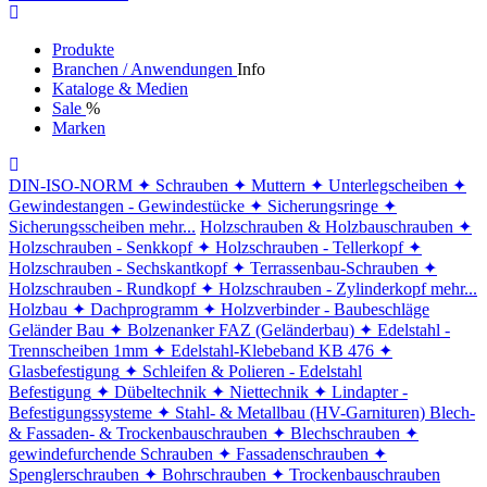
Produkte
Branchen / Anwendungen
Info
Kataloge & Medien
Sale
%
Marken
DIN-ISO-NORM
✦ Schrauben
✦ Muttern
✦ Unterlegscheiben
✦
Gewindestangen - Gewindestücke
✦ Sicherungsringe
✦
Sicherungsscheiben
mehr...
Holzschrauben & Holzbauschrauben
✦
Holzschrauben - Senkkopf
✦ Holzschrauben - Tellerkopf
✦
Holzschrauben - Sechskantkopf
✦ Terrassenbau-Schrauben
✦
Holzschrauben - Rundkopf
✦ Holzschrauben - Zylinderkopf
mehr...
Holzbau
✦ Dachprogramm
✦ Holzverbinder - Baubeschläge
Geländer Bau
✦ Bolzenanker FAZ (Geländerbau)
✦ Edelstahl -
Trennscheiben 1mm
✦ Edelstahl-Klebeband KB 476
✦
Glasbefestigung
✦ Schleifen & Polieren - Edelstahl
Befestigung
✦ Dübeltechnik
✦ Niettechnik
✦ Lindapter -
Befestigungssysteme
✦ Stahl- & Metallbau (HV-Garnituren)
Blech-
& Fassaden- & Trockenbauschrauben
✦ Blechschrauben
✦
gewindefurchende Schrauben
✦ Fassadenschrauben
✦
Spenglerschrauben
✦ Bohrschrauben
✦ Trockenbauschrauben