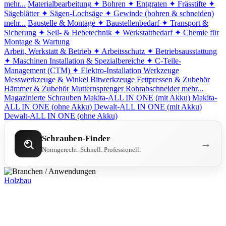
mehr...
Materialbearbeitung
✦ Bohren
✦ Entgraten
✦ Frässtifte
✦
Sägeblätter
✦ Sägen-Lochsäge
✦ Gewinde (bohren & schneiden)
mehr...
Baustelle & Montage
✦ Baustellenbedarf
✦ Transport &
Sicherung
✦ Seil- & Hebetechnik
✦ Werkstattbedarf
✦ Chemie für
Montage & Wartung
Arbeit, Werkstatt & Betrieb
✦ Arbeitsschutz
✦ Betriebsausstattung
✦ Maschinen
Installation & Spezialbereiche
✦ C-Teile-
Management (CTM)
✦ Elektro-Installation
Werkzeuge
Messwerkzeuge & Winkel
Bitwerkzeuge
Fettpressen & Zubehör
Hämmer & Zubehör
Mutternsprenger
Rohrabschneider
mehr...
Magazinierte Schrauben
Makita-ALL IN ONE (mit Akku)
Makita-
ALL IN ONE (ohne Akku)
Dewalt-ALL IN ONE (mit Akku)
Dewalt-ALL IN ONE (ohne Akku)
Schrauben-Finder
→
Normgerecht. Schnell. Professionell.
Holzbau