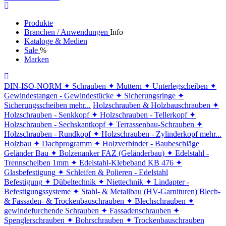
Produkte
Branchen / Anwendungen
Info
Kataloge & Medien
Sale
%
Marken
DIN-ISO-NORM
✦ Schrauben
✦ Muttern
✦ Unterlegscheiben
✦
Gewindestangen - Gewindestücke
✦ Sicherungsringe
✦
Sicherungsscheiben
mehr...
Holzschrauben & Holzbauschrauben
✦
Holzschrauben - Senkkopf
✦ Holzschrauben - Tellerkopf
✦
Holzschrauben - Sechskantkopf
✦ Terrassenbau-Schrauben
✦
Holzschrauben - Rundkopf
✦ Holzschrauben - Zylinderkopf
mehr...
Holzbau
✦ Dachprogramm
✦ Holzverbinder - Baubeschläge
Geländer Bau
✦ Bolzenanker FAZ (Geländerbau)
✦ Edelstahl -
Trennscheiben 1mm
✦ Edelstahl-Klebeband KB 476
✦
Glasbefestigung
✦ Schleifen & Polieren - Edelstahl
Befestigung
✦ Dübeltechnik
✦ Niettechnik
✦ Lindapter -
Befestigungssysteme
✦ Stahl- & Metallbau (HV-Garnituren)
Blech-
& Fassaden- & Trockenbauschrauben
✦ Blechschrauben
✦
gewindefurchende Schrauben
✦ Fassadenschrauben
✦
Spenglerschrauben
✦ Bohrschrauben
✦ Trockenbauschrauben