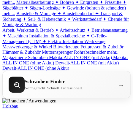
mehr...
Materialbearbeitung
✦ Bohren
✦ Entgraten
✦ Frässtifte
✦
Sägeblätter
✦ Sägen-Lochsäge
✦ Gewinde (bohren & schneiden)
mehr...
Baustelle & Montage
✦ Baustellenbedarf
✦ Transport &
Sicherung
✦ Seil- & Hebetechnik
✦ Werkstattbedarf
✦ Chemie für
Montage & Wartung
Arbeit, Werkstatt & Betrieb
✦ Arbeitsschutz
✦ Betriebsausstattung
✦ Maschinen
Installation & Spezialbereiche
✦ C-Teile-
Management (CTM)
✦ Elektro-Installation
Werkzeuge
Messwerkzeuge & Winkel
Bitwerkzeuge
Fettpressen & Zubehör
Hämmer & Zubehör
Mutternsprenger
Rohrabschneider
mehr...
Magazinierte Schrauben
Makita-ALL IN ONE (mit Akku)
Makita-
ALL IN ONE (ohne Akku)
Dewalt-ALL IN ONE (mit Akku)
Dewalt-ALL IN ONE (ohne Akku)
Schrauben-Finder
→
Normgerecht. Schnell. Professionell.
Holzbau