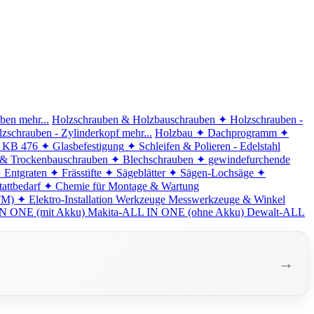
iben
mehr...
Holzschrauben & Holzbauschrauben
✦ Holzschrauben -
zschrauben - Zylinderkopf
mehr...
Holzbau
✦ Dachprogramm
✦
d KB 476
✦ Glasbefestigung
✦ Schleifen & Polieren - Edelstahl
 & Trockenbauschrauben
✦ Blechschrauben
✦ gewindefurchende
 Entgraten
✦ Frässtifte
✦ Sägeblätter
✦ Sägen-Lochsäge
✦
attbedarf
✦ Chemie für Montage & Wartung
TM)
✦ Elektro-Installation
Werkzeuge
Messwerkzeuge & Winkel
N ONE (mit Akku)
Makita-ALL IN ONE (ohne Akku)
Dewalt-ALL
→