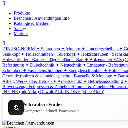
Produkte
Branchen / Anwendungen
Info
Kataloge & Medien
Sale
%
Marken
DIN-ISO-NORM
✦ Schrauben
✦ Muttern
✦ Unterlegscheiben
✦ Ge
Senkkopf
✦ Holzschrauben - Tellerkopf
✦ Holzschrauben - Sechska
Holzverbinder - Baubeschläge
Geländer Bau
✦ Bolzenanker FAZ (G
Befestigung
✦ Dübeltechnik
✦ Niettechnik
✦ Lindapter - Befestigu
Schrauben
✦ Fassadenschrauben
✦ Spenglerschrauben
✦ Bohrschra
Gewinde (bohren & schneiden)
mehr...
Baustelle & Montage
✦ Baust
Arbeit, Werkstatt & Betrieb
✦ Arbeitsschutz
✦ Betriebsausstattung
✦
Bitwerkzeuge
Fettpressen & Zubehör
Hämmer & Zubehör
Mutternsp
IN ONE (mit Akku)
Dewalt-ALL IN ONE (ohne Akku)
Schrauben-Finder
Normgerecht. Schnell. Professionell.