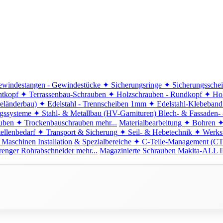
windestangen - Gewindestücke
✦ Sicherungsringe
✦ Sicherungssche
ntkopf
✦ Terrassenbau-Schrauben
✦ Holzschrauben - Rundkopf
✦ Hol
eländerbau)
✦ Edelstahl - Trennscheiben 1mm
✦ Edelstahl-Klebeban
ngssysteme
✦ Stahl- & Metallbau (HV-Garnituren)
Blech- & Fassaden-
uben
✦ Trockenbauschrauben
mehr...
Materialbearbeitung
✦ Bohren
✦
ellenbedarf
✦ Transport & Sicherung
✦ Seil- & Hebetechnik
✦ Werkst
 Maschinen
Installation & Spezialbereiche
✦ C-Teile-Management (C
renger
Rohrabschneider
mehr...
Magazinierte Schrauben
Makita-ALL I