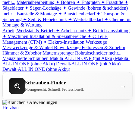
mehr...
Materialbearbeitung
✦ Bohren
✦ Entgraten
✦ Frässtifte
✦
Sägeblätter
✦ Sägen-Lochsäge
✦ Gewinde (bohren & schneiden)
mehr...
Baustelle & Montage
✦ Baustellenbedarf
✦ Transport &
Sicherung
✦ Seil- & Hebetechnik
✦ Werkstattbedarf
✦ Chemie für
Montage & Wartung
Arbeit, Werkstatt & Betrieb
✦ Arbeitsschutz
✦ Betriebsausstattung
✦ Maschinen
Installation & Spezialbereiche
✦ C-Teile-
Management (CTM)
✦ Elektro-Installation
Werkzeuge
Messwerkzeuge & Winkel
Bitwerkzeuge
Fettpressen & Zubehör
Hämmer & Zubehör
Mutternsprenger
Rohrabschneider
mehr...
Magazinierte Schrauben
Makita-ALL IN ONE (mit Akku)
Makita-
ALL IN ONE (ohne Akku)
Dewalt-ALL IN ONE (mit Akku)
Dewalt-ALL IN ONE (ohne Akku)
Schrauben-Finder
→
Normgerecht. Schnell. Professionell.
Holzbau