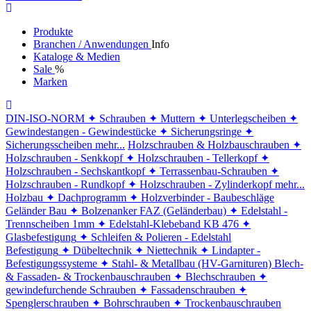
Produkte
Branchen / Anwendungen
Info
Kataloge & Medien
Sale
%
Marken
DIN-ISO-NORM
✦ Schrauben
✦ Muttern
✦ Unterlegscheiben
✦
Gewindestangen - Gewindestücke
✦ Sicherungsringe
✦
Sicherungsscheiben
mehr...
Holzschrauben & Holzbauschrauben
✦
Holzschrauben - Senkkopf
✦ Holzschrauben - Tellerkopf
✦
Holzschrauben - Sechskantkopf
✦ Terrassenbau-Schrauben
✦
Holzschrauben - Rundkopf
✦ Holzschrauben - Zylinderkopf
mehr...
Holzbau
✦ Dachprogramm
✦ Holzverbinder - Baubeschläge
Geländer Bau
✦ Bolzenanker FAZ (Geländerbau)
✦ Edelstahl -
Trennscheiben 1mm
✦ Edelstahl-Klebeband KB 476
✦
Glasbefestigung
✦ Schleifen & Polieren - Edelstahl
Befestigung
✦ Dübeltechnik
✦ Niettechnik
✦ Lindapter -
Befestigungssysteme
✦ Stahl- & Metallbau (HV-Garnituren)
Blech-
& Fassaden- & Trockenbauschrauben
✦ Blechschrauben
✦
gewindefurchende Schrauben
✦ Fassadenschrauben
✦
Spenglerschrauben
✦ Bohrschrauben
✦ Trockenbauschrauben