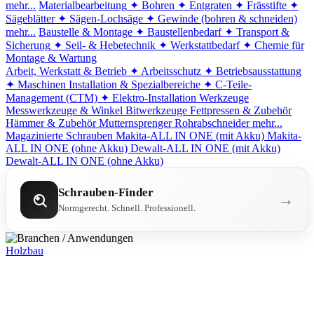
mehr...
Materialbearbeitung
✦ Bohren
✦ Entgraten
✦ Frässtifte
✦
Sägeblätter
✦ Sägen-Lochsäge
✦ Gewinde (bohren & schneiden)
mehr...
Baustelle & Montage
✦ Baustellenbedarf
✦ Transport &
Sicherung
✦ Seil- & Hebetechnik
✦ Werkstattbedarf
✦ Chemie für
Montage & Wartung
Arbeit, Werkstatt & Betrieb
✦ Arbeitsschutz
✦ Betriebsausstattung
✦ Maschinen
Installation & Spezialbereiche
✦ C-Teile-
Management (CTM)
✦ Elektro-Installation
Werkzeuge
Messwerkzeuge & Winkel
Bitwerkzeuge
Fettpressen & Zubehör
Hämmer & Zubehör
Mutternsprenger
Rohrabschneider
mehr...
Magazinierte Schrauben
Makita-ALL IN ONE (mit Akku)
Makita-
ALL IN ONE (ohne Akku)
Dewalt-ALL IN ONE (mit Akku)
Dewalt-ALL IN ONE (ohne Akku)
Schrauben-Finder
→
Normgerecht. Schnell. Professionell.
Holzbau