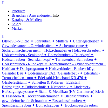
Produkte
Branchen / Anwendungen
Info
Kataloge & Medien
Sale
%
Marken
DIN-ISO-NORM
✦ Schrauben
✦ Muttern
✦ Unterlegscheiben
✦
Gewindestangen - Gewindestücke
✦ Sicherungsringe
✦
Sicherungsscheiben
mehr...
Holzschrauben & Holzbauschrauben
✦
Holzschrauben - Senkkopf
✦ Holzschrauben - Tellerkopf
✦
Holzschrauben - Sechskantkopf
✦ Terrassenbau-Schrauben
✦
Holzschrauben - Rundkopf
✦ Holzschrauben - Zylinderkopf
mehr...
Holzbau
✦ Dachprogramm
✦ Holzverbinder - Baubeschläge
Geländer Bau
✦ Bolzenanker FAZ (Geländerbau)
✦ Edelstahl -
Trennscheiben 1mm
✦ Edelstahl-Klebeband KB 476
✦
Glasbefestigung
✦ Schleifen & Polieren - Edelstahl
Befestigung
✦ Dübeltechnik
✦ Niettechnik
✦ Lindapter -
Befestigungssysteme
✦ Stahl- & Metallbau (HV-Garnituren)
Blech-
& Fassaden- & Trockenbauschrauben
✦ Blechschrauben
✦
gewindefurchende Schrauben
✦ Fassadenschrauben
✦
Spenglerschrauben
✦ Bohrschrauben
✦ Trockenbauschrauben