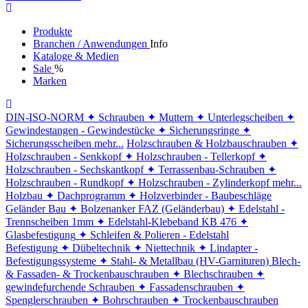
Produkte
Branchen / Anwendungen
Info
Kataloge & Medien
Sale
%
Marken
DIN-ISO-NORM
✦ Schrauben
✦ Muttern
✦ Unterlegscheiben
✦
Gewindestangen - Gewindestücke
✦ Sicherungsringe
✦
Sicherungsscheiben
mehr...
Holzschrauben & Holzbauschrauben
✦
Holzschrauben - Senkkopf
✦ Holzschrauben - Tellerkopf
✦
Holzschrauben - Sechskantkopf
✦ Terrassenbau-Schrauben
✦
Holzschrauben - Rundkopf
✦ Holzschrauben - Zylinderkopf
mehr...
Holzbau
✦ Dachprogramm
✦ Holzverbinder - Baubeschläge
Geländer Bau
✦ Bolzenanker FAZ (Geländerbau)
✦ Edelstahl -
Trennscheiben 1mm
✦ Edelstahl-Klebeband KB 476
✦
Glasbefestigung
✦ Schleifen & Polieren - Edelstahl
Befestigung
✦ Dübeltechnik
✦ Niettechnik
✦ Lindapter -
Befestigungssysteme
✦ Stahl- & Metallbau (HV-Garnituren)
Blech-
& Fassaden- & Trockenbauschrauben
✦ Blechschrauben
✦
gewindefurchende Schrauben
✦ Fassadenschrauben
✦
Spenglerschrauben
✦ Bohrschrauben
✦ Trockenbauschrauben