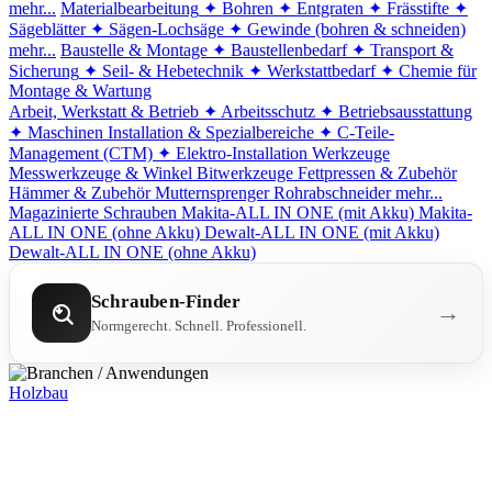
mehr...
Materialbearbeitung
✦ Bohren
✦ Entgraten
✦ Frässtifte
✦
Sägeblätter
✦ Sägen-Lochsäge
✦ Gewinde (bohren & schneiden)
mehr...
Baustelle & Montage
✦ Baustellenbedarf
✦ Transport &
Sicherung
✦ Seil- & Hebetechnik
✦ Werkstattbedarf
✦ Chemie für
Montage & Wartung
Arbeit, Werkstatt & Betrieb
✦ Arbeitsschutz
✦ Betriebsausstattung
✦ Maschinen
Installation & Spezialbereiche
✦ C-Teile-
Management (CTM)
✦ Elektro-Installation
Werkzeuge
Messwerkzeuge & Winkel
Bitwerkzeuge
Fettpressen & Zubehör
Hämmer & Zubehör
Mutternsprenger
Rohrabschneider
mehr...
Magazinierte Schrauben
Makita-ALL IN ONE (mit Akku)
Makita-
ALL IN ONE (ohne Akku)
Dewalt-ALL IN ONE (mit Akku)
Dewalt-ALL IN ONE (ohne Akku)
Schrauben-Finder
→
Normgerecht. Schnell. Professionell.
Holzbau