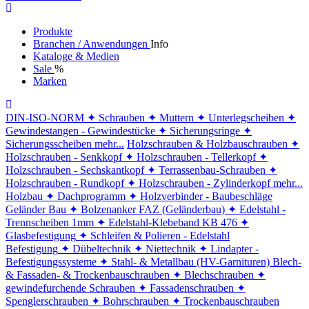
Produkte
Branchen / Anwendungen
Info
Kataloge & Medien
Sale
%
Marken
DIN-ISO-NORM
✦ Schrauben
✦ Muttern
✦ Unterlegscheiben
✦
Gewindestangen - Gewindestücke
✦ Sicherungsringe
✦
Sicherungsscheiben
mehr...
Holzschrauben & Holzbauschrauben
✦
Holzschrauben - Senkkopf
✦ Holzschrauben - Tellerkopf
✦
Holzschrauben - Sechskantkopf
✦ Terrassenbau-Schrauben
✦
Holzschrauben - Rundkopf
✦ Holzschrauben - Zylinderkopf
mehr...
Holzbau
✦ Dachprogramm
✦ Holzverbinder - Baubeschläge
Geländer Bau
✦ Bolzenanker FAZ (Geländerbau)
✦ Edelstahl -
Trennscheiben 1mm
✦ Edelstahl-Klebeband KB 476
✦
Glasbefestigung
✦ Schleifen & Polieren - Edelstahl
Befestigung
✦ Dübeltechnik
✦ Niettechnik
✦ Lindapter -
Befestigungssysteme
✦ Stahl- & Metallbau (HV-Garnituren)
Blech-
& Fassaden- & Trockenbauschrauben
✦ Blechschrauben
✦
gewindefurchende Schrauben
✦ Fassadenschrauben
✦
Spenglerschrauben
✦ Bohrschrauben
✦ Trockenbauschrauben