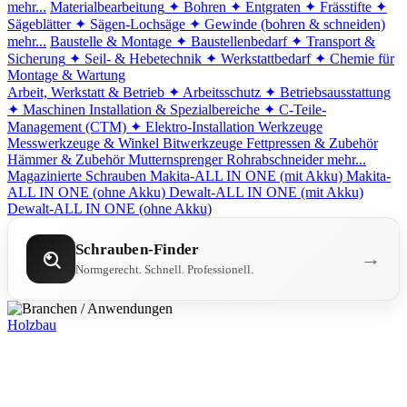
mehr...
Materialbearbeitung
✦ Bohren
✦ Entgraten
✦ Frässtifte
✦
Sägeblätter
✦ Sägen-Lochsäge
✦ Gewinde (bohren & schneiden)
mehr...
Baustelle & Montage
✦ Baustellenbedarf
✦ Transport &
Sicherung
✦ Seil- & Hebetechnik
✦ Werkstattbedarf
✦ Chemie für
Montage & Wartung
Arbeit, Werkstatt & Betrieb
✦ Arbeitsschutz
✦ Betriebsausstattung
✦ Maschinen
Installation & Spezialbereiche
✦ C-Teile-
Management (CTM)
✦ Elektro-Installation
Werkzeuge
Messwerkzeuge & Winkel
Bitwerkzeuge
Fettpressen & Zubehör
Hämmer & Zubehör
Mutternsprenger
Rohrabschneider
mehr...
Magazinierte Schrauben
Makita-ALL IN ONE (mit Akku)
Makita-
ALL IN ONE (ohne Akku)
Dewalt-ALL IN ONE (mit Akku)
Dewalt-ALL IN ONE (ohne Akku)
Schrauben-Finder
→
Normgerecht. Schnell. Professionell.
Holzbau