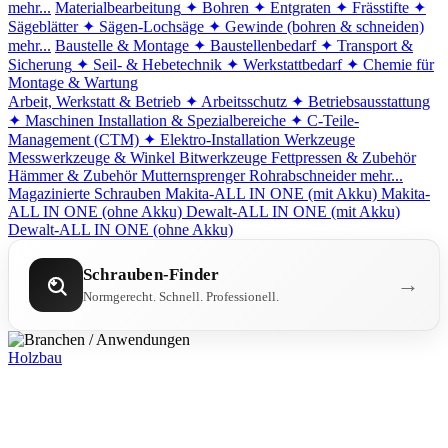
mehr...
Materialbearbeitung
✦ Bohren
✦ Entgraten
✦ Frässtifte
✦
Sägeblätter
✦ Sägen-Lochsäge
✦ Gewinde (bohren & schneiden)
mehr...
Baustelle & Montage
✦ Baustellenbedarf
✦ Transport &
Sicherung
✦ Seil- & Hebetechnik
✦ Werkstattbedarf
✦ Chemie für
Montage & Wartung
Arbeit, Werkstatt & Betrieb
✦ Arbeitsschutz
✦ Betriebsausstattung
✦ Maschinen
Installation & Spezialbereiche
✦ C-Teile-
Management (CTM)
✦ Elektro-Installation
Werkzeuge
Messwerkzeuge & Winkel
Bitwerkzeuge
Fettpressen & Zubehör
Hämmer & Zubehör
Mutternsprenger
Rohrabschneider
mehr...
Magazinierte Schrauben
Makita-ALL IN ONE (mit Akku)
Makita-
ALL IN ONE (ohne Akku)
Dewalt-ALL IN ONE (mit Akku)
Dewalt-ALL IN ONE (ohne Akku)
Schrauben-Finder
→
Normgerecht. Schnell. Professionell.
Holzbau