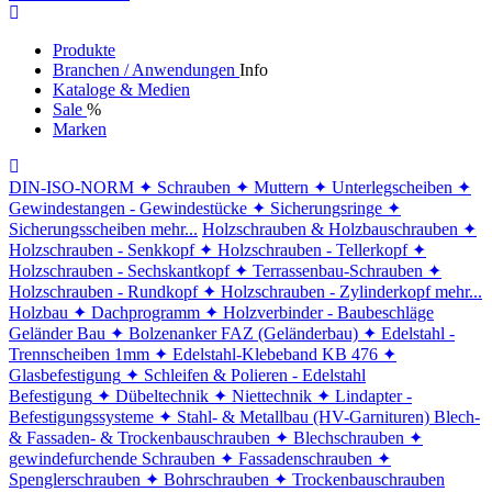
Produkte
Branchen / Anwendungen
Info
Kataloge & Medien
Sale
%
Marken
DIN-ISO-NORM
✦ Schrauben
✦ Muttern
✦ Unterlegscheiben
✦
Gewindestangen - Gewindestücke
✦ Sicherungsringe
✦
Sicherungsscheiben
mehr...
Holzschrauben & Holzbauschrauben
✦
Holzschrauben - Senkkopf
✦ Holzschrauben - Tellerkopf
✦
Holzschrauben - Sechskantkopf
✦ Terrassenbau-Schrauben
✦
Holzschrauben - Rundkopf
✦ Holzschrauben - Zylinderkopf
mehr...
Holzbau
✦ Dachprogramm
✦ Holzverbinder - Baubeschläge
Geländer Bau
✦ Bolzenanker FAZ (Geländerbau)
✦ Edelstahl -
Trennscheiben 1mm
✦ Edelstahl-Klebeband KB 476
✦
Glasbefestigung
✦ Schleifen & Polieren - Edelstahl
Befestigung
✦ Dübeltechnik
✦ Niettechnik
✦ Lindapter -
Befestigungssysteme
✦ Stahl- & Metallbau (HV-Garnituren)
Blech-
& Fassaden- & Trockenbauschrauben
✦ Blechschrauben
✦
gewindefurchende Schrauben
✦ Fassadenschrauben
✦
Spenglerschrauben
✦ Bohrschrauben
✦ Trockenbauschrauben