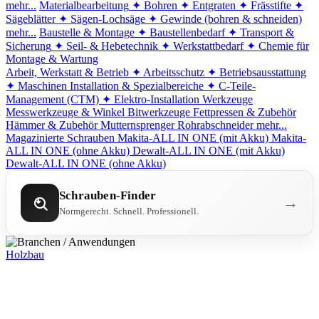
mehr...
Materialbearbeitung
✦ Bohren
✦ Entgraten
✦ Frässtifte
✦
Sägeblätter
✦ Sägen-Lochsäge
✦ Gewinde (bohren & schneiden)
mehr...
Baustelle & Montage
✦ Baustellenbedarf
✦ Transport &
Sicherung
✦ Seil- & Hebetechnik
✦ Werkstattbedarf
✦ Chemie für
Montage & Wartung
Arbeit, Werkstatt & Betrieb
✦ Arbeitsschutz
✦ Betriebsausstattung
✦ Maschinen
Installation & Spezialbereiche
✦ C-Teile-
Management (CTM)
✦ Elektro-Installation
Werkzeuge
Messwerkzeuge & Winkel
Bitwerkzeuge
Fettpressen & Zubehör
Hämmer & Zubehör
Mutternsprenger
Rohrabschneider
mehr...
Magazinierte Schrauben
Makita-ALL IN ONE (mit Akku)
Makita-
ALL IN ONE (ohne Akku)
Dewalt-ALL IN ONE (mit Akku)
Dewalt-ALL IN ONE (ohne Akku)
Schrauben-Finder
→
Normgerecht. Schnell. Professionell.
Holzbau