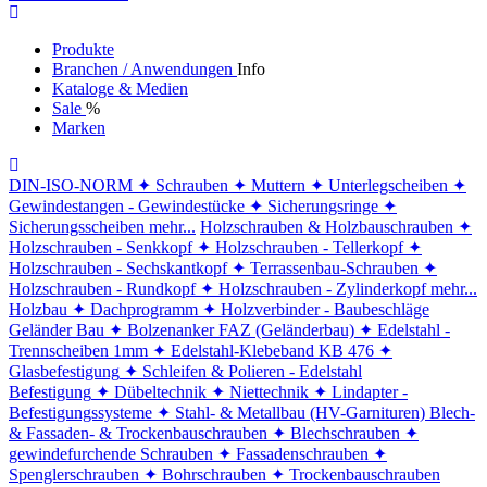
Produkte
Branchen / Anwendungen
Info
Kataloge & Medien
Sale
%
Marken
DIN-ISO-NORM
✦ Schrauben
✦ Muttern
✦ Unterlegscheiben
✦
Gewindestangen - Gewindestücke
✦ Sicherungsringe
✦
Sicherungsscheiben
mehr...
Holzschrauben & Holzbauschrauben
✦
Holzschrauben - Senkkopf
✦ Holzschrauben - Tellerkopf
✦
Holzschrauben - Sechskantkopf
✦ Terrassenbau-Schrauben
✦
Holzschrauben - Rundkopf
✦ Holzschrauben - Zylinderkopf
mehr...
Holzbau
✦ Dachprogramm
✦ Holzverbinder - Baubeschläge
Geländer Bau
✦ Bolzenanker FAZ (Geländerbau)
✦ Edelstahl -
Trennscheiben 1mm
✦ Edelstahl-Klebeband KB 476
✦
Glasbefestigung
✦ Schleifen & Polieren - Edelstahl
Befestigung
✦ Dübeltechnik
✦ Niettechnik
✦ Lindapter -
Befestigungssysteme
✦ Stahl- & Metallbau (HV-Garnituren)
Blech-
& Fassaden- & Trockenbauschrauben
✦ Blechschrauben
✦
gewindefurchende Schrauben
✦ Fassadenschrauben
✦
Spenglerschrauben
✦ Bohrschrauben
✦ Trockenbauschrauben