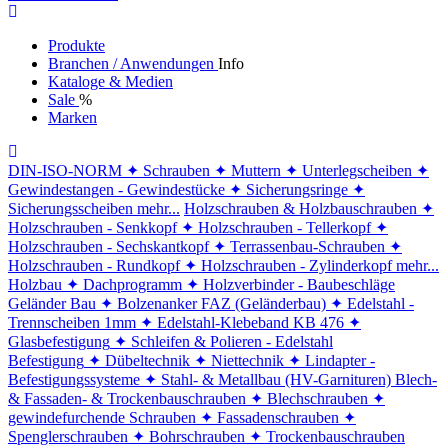
Produkte
Branchen / Anwendungen
Info
Kataloge & Medien
Sale
%
Marken
DIN-ISO-NORM
✦ Schrauben
✦ Muttern
✦ Unterlegscheiben
✦
Gewindestangen - Gewindestücke
✦ Sicherungsringe
✦
Sicherungsscheiben
mehr...
Holzschrauben & Holzbauschrauben
✦
Holzschrauben - Senkkopf
✦ Holzschrauben - Tellerkopf
✦
Holzschrauben - Sechskantkopf
✦ Terrassenbau-Schrauben
✦
Holzschrauben - Rundkopf
✦ Holzschrauben - Zylinderkopf
mehr...
Holzbau
✦ Dachprogramm
✦ Holzverbinder - Baubeschläge
Geländer Bau
✦ Bolzenanker FAZ (Geländerbau)
✦ Edelstahl -
Trennscheiben 1mm
✦ Edelstahl-Klebeband KB 476
✦
Glasbefestigung
✦ Schleifen & Polieren - Edelstahl
Befestigung
✦ Dübeltechnik
✦ Niettechnik
✦ Lindapter -
Befestigungssysteme
✦ Stahl- & Metallbau (HV-Garnituren)
Blech-
& Fassaden- & Trockenbauschrauben
✦ Blechschrauben
✦
gewindefurchende Schrauben
✦ Fassadenschrauben
✦
Spenglerschrauben
✦ Bohrschrauben
✦ Trockenbauschrauben