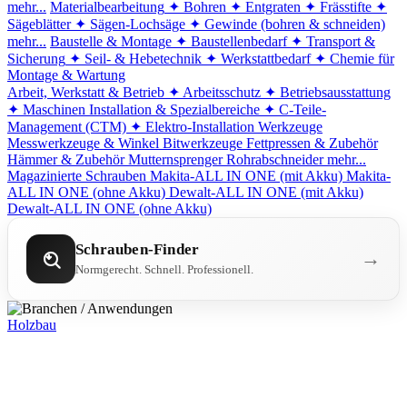
mehr...
Materialbearbeitung
✦ Bohren
✦ Entgraten
✦ Frässtifte
✦
Sägeblätter
✦ Sägen-Lochsäge
✦ Gewinde (bohren & schneiden)
mehr...
Baustelle & Montage
✦ Baustellenbedarf
✦ Transport &
Sicherung
✦ Seil- & Hebetechnik
✦ Werkstattbedarf
✦ Chemie für
Montage & Wartung
Arbeit, Werkstatt & Betrieb
✦ Arbeitsschutz
✦ Betriebsausstattung
✦ Maschinen
Installation & Spezialbereiche
✦ C-Teile-
Management (CTM)
✦ Elektro-Installation
Werkzeuge
Messwerkzeuge & Winkel
Bitwerkzeuge
Fettpressen & Zubehör
Hämmer & Zubehör
Mutternsprenger
Rohrabschneider
mehr...
Magazinierte Schrauben
Makita-ALL IN ONE (mit Akku)
Makita-
ALL IN ONE (ohne Akku)
Dewalt-ALL IN ONE (mit Akku)
Dewalt-ALL IN ONE (ohne Akku)
Schrauben-Finder
→
Normgerecht. Schnell. Professionell.
Holzbau