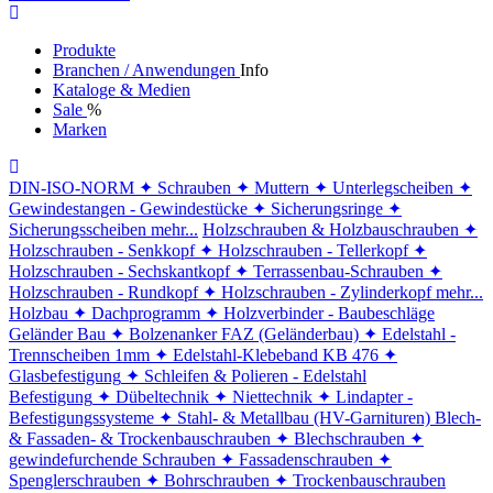
Produkte
Branchen / Anwendungen
Info
Kataloge & Medien
Sale
%
Marken
DIN-ISO-NORM
✦ Schrauben
✦ Muttern
✦ Unterlegscheiben
✦
Gewindestangen - Gewindestücke
✦ Sicherungsringe
✦
Sicherungsscheiben
mehr...
Holzschrauben & Holzbauschrauben
✦
Holzschrauben - Senkkopf
✦ Holzschrauben - Tellerkopf
✦
Holzschrauben - Sechskantkopf
✦ Terrassenbau-Schrauben
✦
Holzschrauben - Rundkopf
✦ Holzschrauben - Zylinderkopf
mehr...
Holzbau
✦ Dachprogramm
✦ Holzverbinder - Baubeschläge
Geländer Bau
✦ Bolzenanker FAZ (Geländerbau)
✦ Edelstahl -
Trennscheiben 1mm
✦ Edelstahl-Klebeband KB 476
✦
Glasbefestigung
✦ Schleifen & Polieren - Edelstahl
Befestigung
✦ Dübeltechnik
✦ Niettechnik
✦ Lindapter -
Befestigungssysteme
✦ Stahl- & Metallbau (HV-Garnituren)
Blech-
& Fassaden- & Trockenbauschrauben
✦ Blechschrauben
✦
gewindefurchende Schrauben
✦ Fassadenschrauben
✦
Spenglerschrauben
✦ Bohrschrauben
✦ Trockenbauschrauben