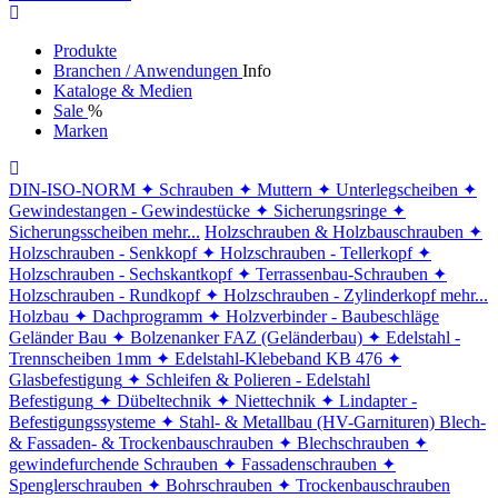
Produkte
Branchen / Anwendungen
Info
Kataloge & Medien
Sale
%
Marken
DIN-ISO-NORM
✦ Schrauben
✦ Muttern
✦ Unterlegscheiben
✦
Gewindestangen - Gewindestücke
✦ Sicherungsringe
✦
Sicherungsscheiben
mehr...
Holzschrauben & Holzbauschrauben
✦
Holzschrauben - Senkkopf
✦ Holzschrauben - Tellerkopf
✦
Holzschrauben - Sechskantkopf
✦ Terrassenbau-Schrauben
✦
Holzschrauben - Rundkopf
✦ Holzschrauben - Zylinderkopf
mehr...
Holzbau
✦ Dachprogramm
✦ Holzverbinder - Baubeschläge
Geländer Bau
✦ Bolzenanker FAZ (Geländerbau)
✦ Edelstahl -
Trennscheiben 1mm
✦ Edelstahl-Klebeband KB 476
✦
Glasbefestigung
✦ Schleifen & Polieren - Edelstahl
Befestigung
✦ Dübeltechnik
✦ Niettechnik
✦ Lindapter -
Befestigungssysteme
✦ Stahl- & Metallbau (HV-Garnituren)
Blech-
& Fassaden- & Trockenbauschrauben
✦ Blechschrauben
✦
gewindefurchende Schrauben
✦ Fassadenschrauben
✦
Spenglerschrauben
✦ Bohrschrauben
✦ Trockenbauschrauben