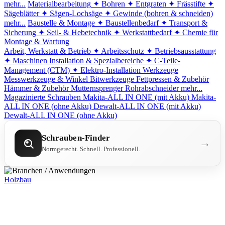
mehr...
Materialbearbeitung
✦ Bohren
✦ Entgraten
✦ Frässtifte
✦
Sägeblätter
✦ Sägen-Lochsäge
✦ Gewinde (bohren & schneiden)
mehr...
Baustelle & Montage
✦ Baustellenbedarf
✦ Transport &
Sicherung
✦ Seil- & Hebetechnik
✦ Werkstattbedarf
✦ Chemie für
Montage & Wartung
Arbeit, Werkstatt & Betrieb
✦ Arbeitsschutz
✦ Betriebsausstattung
✦ Maschinen
Installation & Spezialbereiche
✦ C-Teile-
Management (CTM)
✦ Elektro-Installation
Werkzeuge
Messwerkzeuge & Winkel
Bitwerkzeuge
Fettpressen & Zubehör
Hämmer & Zubehör
Mutternsprenger
Rohrabschneider
mehr...
Magazinierte Schrauben
Makita-ALL IN ONE (mit Akku)
Makita-
ALL IN ONE (ohne Akku)
Dewalt-ALL IN ONE (mit Akku)
Dewalt-ALL IN ONE (ohne Akku)
Schrauben-Finder
→
Normgerecht. Schnell. Professionell.
Holzbau