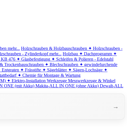
iben
mehr...
Holzschrauben & Holzbauschrauben
✦ Holzschrauben -
zschrauben - Zylinderkopf
mehr...
Holzbau
✦ Dachprogramm
✦
d KB 476
✦ Glasbefestigung
✦ Schleifen & Polieren - Edelstahl
 & Trockenbauschrauben
✦ Blechschrauben
✦ gewindefurchende
 Entgraten
✦ Frässtifte
✦ Sägeblätter
✦ Sägen-Lochsäge
✦
attbedarf
✦ Chemie für Montage & Wartung
TM)
✦ Elektro-Installation
Werkzeuge
Messwerkzeuge & Winkel
N ONE (mit Akku)
Makita-ALL IN ONE (ohne Akku)
Dewalt-ALL
→