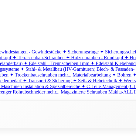
windestangen - Gewindestücke
✦ Sicherungsringe
✦ Sicherungssche
ntkopf
✦ Terrassenbau-Schrauben
✦ Holzschrauben - Rundkopf
✦ Hol
eländerbau)
✦ Edelstahl - Trennscheiben 1mm
✦ Edelstahl-Klebeban
ngssysteme
✦ Stahl- & Metallbau (HV-Garnituren)
Blech- & Fassaden-
uben
✦ Trockenbauschrauben
mehr...
Materialbearbeitung
✦ Bohren
✦
ellenbedarf
✦ Transport & Sicherung
✦ Seil- & Hebetechnik
✦ Werkst
 Maschinen
Installation & Spezialbereiche
✦ C-Teile-Management (C
renger
Rohrabschneider
mehr...
Magazinierte Schrauben
Makita-ALL I