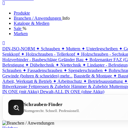
Produkte
Branchen / Anwendungen
Info
Kataloge & Medien
Sale
%
Marken
DIN-ISO-NORM
✦ Schrauben
✦ Muttern
✦ Unterlegscheiben
✦ Ge
Senkkopf
✦ Holzschrauben - Tellerkopf
✦ Holzschrauben - Sechska
Holzverbinder - Baubeschläge
Geländer Bau
✦ Bolzenanker FAZ (G
Befestigung
✦ Dübeltechnik
✦ Niettechnik
✦ Lindapter - Befestigu
Schrauben
✦ Fassadenschrauben
✦ Spenglerschrauben
✦ Bohrschra
Gewinde (bohren & schneiden)
mehr...
Baustelle & Montage
✦ Baust
Arbeit, Werkstatt & Betrieb
✦ Arbeitsschutz
✦ Betriebsausstattung
✦
Bitwerkzeuge
Fettpressen & Zubehör
Hämmer & Zubehör
Mutternsp
IN ONE (mit Akku)
Dewalt-ALL IN ONE (ohne Akku)
Schrauben-Finder
Normgerecht. Schnell. Professionell.