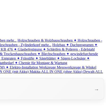
iben
mehr...
Holzschrauben & Holzbauschrauben
✦ Holzschrauben -
zschrauben - Zylinderkopf
mehr...
Holzbau
✦ Dachprogramm
✦
d KB 476
✦ Glasbefestigung
✦ Schleifen & Polieren - Edelstahl
 & Trockenbauschrauben
✦ Blechschrauben
✦ gewindefurchende
 Entgraten
✦ Frässtifte
✦ Sägeblätter
✦ Sägen-Lochsäge
✦
attbedarf
✦ Chemie für Montage & Wartung
TM)
✦ Elektro-Installation
Werkzeuge
Messwerkzeuge & Winkel
N ONE (mit Akku)
Makita-ALL IN ONE (ohne Akku)
Dewalt-ALL
→