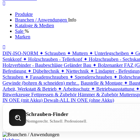
Produkte
Branchen / Anwendungen
Info
Kataloge & Medien
Sale
%
Marken
DIN-ISO-NORM
✦ Schrauben
✦ Muttern
✦ Unterlegscheiben
✦ Ge
Senkkopf
✦ Holzschrauben - Tellerkopf
✦ Holzschrauben - Sechska
Holzverbinder - Baubeschläge
Geländer Bau
✦ Bolzenanker FAZ (G
Befestigung
✦ Dübeltechnik
✦ Niettechnik
✦ Lindapter - Befestigu
Schrauben
✦ Fassadenschrauben
✦ Spenglerschrauben
✦ Bohrschra
Gewinde (bohren & schneiden)
mehr...
Baustelle & Montage
✦ Baust
Arbeit, Werkstatt & Betrieb
✦ Arbeitsschutz
✦ Betriebsausstattung
✦
Bitwerkzeuge
Fettpressen & Zubehör
Hämmer & Zubehör
Mutternsp
IN ONE (mit Akku)
Dewalt-ALL IN ONE (ohne Akku)
Schrauben-Finder
Normgerecht. Schnell. Professionell.