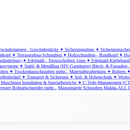
windestangen - Gewindestücke
✦ Sicherungsringe
✦ Sicherungssche
ntkopf
✦ Terrassenbau-Schrauben
✦ Holzschrauben - Rundkopf
✦ Hol
eländerbau)
✦ Edelstahl - Trennscheiben 1mm
✦ Edelstahl-Klebeban
ngssysteme
✦ Stahl- & Metallbau (HV-Garnituren)
Blech- & Fassaden-
uben
✦ Trockenbauschrauben
mehr...
Materialbearbeitung
✦ Bohren
✦
ellenbedarf
✦ Transport & Sicherung
✦ Seil- & Hebetechnik
✦ Werkst
 Maschinen
Installation & Spezialbereiche
✦ C-Teile-Management (C
renger
Rohrabschneider
mehr...
Magazinierte Schrauben
Makita-ALL I