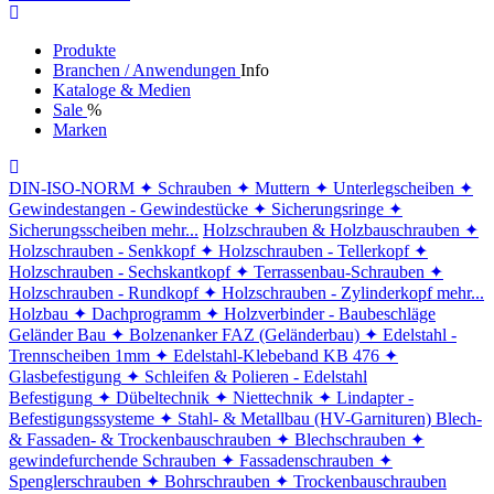
Produkte
Branchen / Anwendungen
Info
Kataloge & Medien
Sale
%
Marken
DIN-ISO-NORM
✦ Schrauben
✦ Muttern
✦ Unterlegscheiben
✦
Gewindestangen - Gewindestücke
✦ Sicherungsringe
✦
Sicherungsscheiben
mehr...
Holzschrauben & Holzbauschrauben
✦
Holzschrauben - Senkkopf
✦ Holzschrauben - Tellerkopf
✦
Holzschrauben - Sechskantkopf
✦ Terrassenbau-Schrauben
✦
Holzschrauben - Rundkopf
✦ Holzschrauben - Zylinderkopf
mehr...
Holzbau
✦ Dachprogramm
✦ Holzverbinder - Baubeschläge
Geländer Bau
✦ Bolzenanker FAZ (Geländerbau)
✦ Edelstahl -
Trennscheiben 1mm
✦ Edelstahl-Klebeband KB 476
✦
Glasbefestigung
✦ Schleifen & Polieren - Edelstahl
Befestigung
✦ Dübeltechnik
✦ Niettechnik
✦ Lindapter -
Befestigungssysteme
✦ Stahl- & Metallbau (HV-Garnituren)
Blech-
& Fassaden- & Trockenbauschrauben
✦ Blechschrauben
✦
gewindefurchende Schrauben
✦ Fassadenschrauben
✦
Spenglerschrauben
✦ Bohrschrauben
✦ Trockenbauschrauben