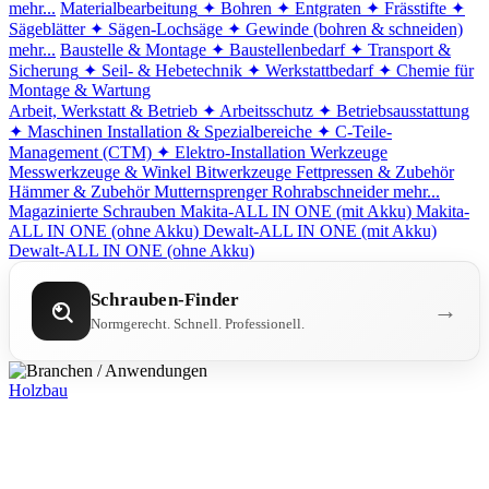
mehr...
Materialbearbeitung
✦ Bohren
✦ Entgraten
✦ Frässtifte
✦
Sägeblätter
✦ Sägen-Lochsäge
✦ Gewinde (bohren & schneiden)
mehr...
Baustelle & Montage
✦ Baustellenbedarf
✦ Transport &
Sicherung
✦ Seil- & Hebetechnik
✦ Werkstattbedarf
✦ Chemie für
Montage & Wartung
Arbeit, Werkstatt & Betrieb
✦ Arbeitsschutz
✦ Betriebsausstattung
✦ Maschinen
Installation & Spezialbereiche
✦ C-Teile-
Management (CTM)
✦ Elektro-Installation
Werkzeuge
Messwerkzeuge & Winkel
Bitwerkzeuge
Fettpressen & Zubehör
Hämmer & Zubehör
Mutternsprenger
Rohrabschneider
mehr...
Magazinierte Schrauben
Makita-ALL IN ONE (mit Akku)
Makita-
ALL IN ONE (ohne Akku)
Dewalt-ALL IN ONE (mit Akku)
Dewalt-ALL IN ONE (ohne Akku)
Schrauben-Finder
→
Normgerecht. Schnell. Professionell.
Holzbau