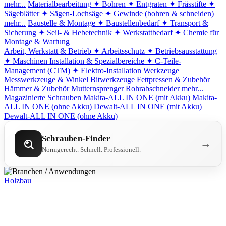
mehr...
Materialbearbeitung
✦ Bohren
✦ Entgraten
✦ Frässtifte
✦
Sägeblätter
✦ Sägen-Lochsäge
✦ Gewinde (bohren & schneiden)
mehr...
Baustelle & Montage
✦ Baustellenbedarf
✦ Transport &
Sicherung
✦ Seil- & Hebetechnik
✦ Werkstattbedarf
✦ Chemie für
Montage & Wartung
Arbeit, Werkstatt & Betrieb
✦ Arbeitsschutz
✦ Betriebsausstattung
✦ Maschinen
Installation & Spezialbereiche
✦ C-Teile-
Management (CTM)
✦ Elektro-Installation
Werkzeuge
Messwerkzeuge & Winkel
Bitwerkzeuge
Fettpressen & Zubehör
Hämmer & Zubehör
Mutternsprenger
Rohrabschneider
mehr...
Magazinierte Schrauben
Makita-ALL IN ONE (mit Akku)
Makita-
ALL IN ONE (ohne Akku)
Dewalt-ALL IN ONE (mit Akku)
Dewalt-ALL IN ONE (ohne Akku)
Schrauben-Finder
→
Normgerecht. Schnell. Professionell.
Holzbau