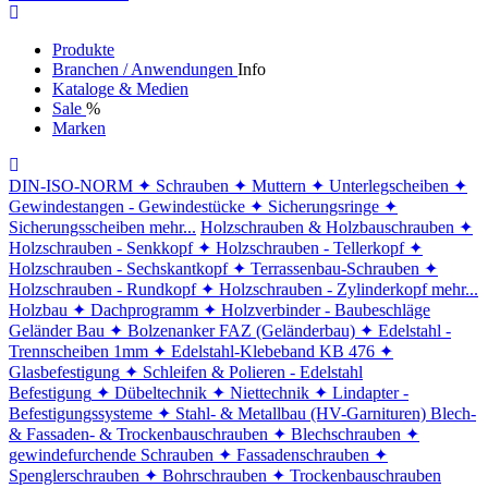
Produkte
Branchen / Anwendungen
Info
Kataloge & Medien
Sale
%
Marken
DIN-ISO-NORM
✦ Schrauben
✦ Muttern
✦ Unterlegscheiben
✦
Gewindestangen - Gewindestücke
✦ Sicherungsringe
✦
Sicherungsscheiben
mehr...
Holzschrauben & Holzbauschrauben
✦
Holzschrauben - Senkkopf
✦ Holzschrauben - Tellerkopf
✦
Holzschrauben - Sechskantkopf
✦ Terrassenbau-Schrauben
✦
Holzschrauben - Rundkopf
✦ Holzschrauben - Zylinderkopf
mehr...
Holzbau
✦ Dachprogramm
✦ Holzverbinder - Baubeschläge
Geländer Bau
✦ Bolzenanker FAZ (Geländerbau)
✦ Edelstahl -
Trennscheiben 1mm
✦ Edelstahl-Klebeband KB 476
✦
Glasbefestigung
✦ Schleifen & Polieren - Edelstahl
Befestigung
✦ Dübeltechnik
✦ Niettechnik
✦ Lindapter -
Befestigungssysteme
✦ Stahl- & Metallbau (HV-Garnituren)
Blech-
& Fassaden- & Trockenbauschrauben
✦ Blechschrauben
✦
gewindefurchende Schrauben
✦ Fassadenschrauben
✦
Spenglerschrauben
✦ Bohrschrauben
✦ Trockenbauschrauben