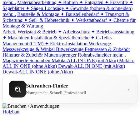
mehr...
Materialbearbeitung
✦ Bohren
✦ Entgraten
✦ Frässtifte
✦
Sägeblätter
✦ Sägen-Lochsäge
✦ Gewinde (bohren & schneiden)
mehr...
Baustelle & Montage
✦ Baustellenbedarf
✦ Transport &
Sicherung
✦ Seil- & Hebetechnik
✦ Werkstattbedarf
✦ Chemie für
Montage & Wartung
Arbeit, Werkstatt & Betrieb
✦ Arbeitsschutz
✦ Betriebsausstattung
✦ Maschinen
Installation & Spezialbereiche
✦ C-Teile-
Management (CTM)
✦ Elektro-Installation
Werkzeuge
Messwerkzeuge & Winkel
Bitwerkzeuge
Fettpressen & Zubehör
Hämmer & Zubehör
Mutternsprenger
Rohrabschneider
mehr...
Magazinierte Schrauben
Makita-ALL IN ONE (mit Akku)
Makita-
ALL IN ONE (ohne Akku)
Dewalt-ALL IN ONE (mit Akku)
Dewalt-ALL IN ONE (ohne Akku)
Schrauben-Finder
→
Normgerecht. Schnell. Professionell.
Holzbau