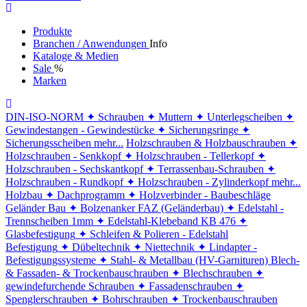
Produkte
Branchen / Anwendungen
Info
Kataloge & Medien
Sale
%
Marken
DIN-ISO-NORM
✦ Schrauben
✦ Muttern
✦ Unterlegscheiben
✦
Gewindestangen - Gewindestücke
✦ Sicherungsringe
✦
Sicherungsscheiben
mehr...
Holzschrauben & Holzbauschrauben
✦
Holzschrauben - Senkkopf
✦ Holzschrauben - Tellerkopf
✦
Holzschrauben - Sechskantkopf
✦ Terrassenbau-Schrauben
✦
Holzschrauben - Rundkopf
✦ Holzschrauben - Zylinderkopf
mehr...
Holzbau
✦ Dachprogramm
✦ Holzverbinder - Baubeschläge
Geländer Bau
✦ Bolzenanker FAZ (Geländerbau)
✦ Edelstahl -
Trennscheiben 1mm
✦ Edelstahl-Klebeband KB 476
✦
Glasbefestigung
✦ Schleifen & Polieren - Edelstahl
Befestigung
✦ Dübeltechnik
✦ Niettechnik
✦ Lindapter -
Befestigungssysteme
✦ Stahl- & Metallbau (HV-Garnituren)
Blech-
& Fassaden- & Trockenbauschrauben
✦ Blechschrauben
✦
gewindefurchende Schrauben
✦ Fassadenschrauben
✦
Spenglerschrauben
✦ Bohrschrauben
✦ Trockenbauschrauben