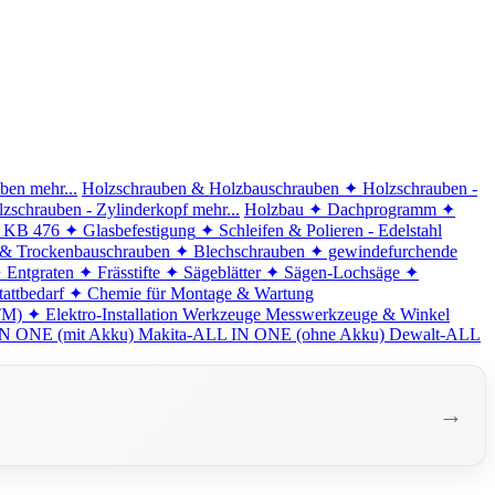
iben
mehr...
Holzschrauben & Holzbauschrauben
✦ Holzschrauben -
zschrauben - Zylinderkopf
mehr...
Holzbau
✦ Dachprogramm
✦
d KB 476
✦ Glasbefestigung
✦ Schleifen & Polieren - Edelstahl
 & Trockenbauschrauben
✦ Blechschrauben
✦ gewindefurchende
 Entgraten
✦ Frässtifte
✦ Sägeblätter
✦ Sägen-Lochsäge
✦
attbedarf
✦ Chemie für Montage & Wartung
TM)
✦ Elektro-Installation
Werkzeuge
Messwerkzeuge & Winkel
N ONE (mit Akku)
Makita-ALL IN ONE (ohne Akku)
Dewalt-ALL
→