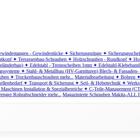
windestangen - Gewindestücke
✦ Sicherungsringe
✦ Sicherungssche
ntkopf
✦ Terrassenbau-Schrauben
✦ Holzschrauben - Rundkopf
✦ Hol
eländerbau)
✦ Edelstahl - Trennscheiben 1mm
✦ Edelstahl-Klebeban
ngssysteme
✦ Stahl- & Metallbau (HV-Garnituren)
Blech- & Fassaden-
uben
✦ Trockenbauschrauben
mehr...
Materialbearbeitung
✦ Bohren
✦
ellenbedarf
✦ Transport & Sicherung
✦ Seil- & Hebetechnik
✦ Werkst
 Maschinen
Installation & Spezialbereiche
✦ C-Teile-Management (C
renger
Rohrabschneider
mehr...
Magazinierte Schrauben
Makita-ALL I