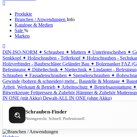
Produkte
Branchen / Anwendungen
Info
Kataloge & Medien
Sale
%
Marken
DIN-ISO-NORM
✦ Schrauben
✦ Muttern
✦ Unterlegscheiben
✦ Ge
Senkkopf
✦ Holzschrauben - Tellerkopf
✦ Holzschrauben - Sechska
Holzverbinder - Baubeschläge
Geländer Bau
✦ Bolzenanker FAZ (G
Befestigung
✦ Dübeltechnik
✦ Niettechnik
✦ Lindapter - Befestigu
Schrauben
✦ Fassadenschrauben
✦ Spenglerschrauben
✦ Bohrschra
Gewinde (bohren & schneiden)
mehr...
Baustelle & Montage
✦ Baust
Arbeit, Werkstatt & Betrieb
✦ Arbeitsschutz
✦ Betriebsausstattung
✦
Bitwerkzeuge
Fettpressen & Zubehör
Hämmer & Zubehör
Mutternsp
IN ONE (mit Akku)
Dewalt-ALL IN ONE (ohne Akku)
Schrauben-Finder
Normgerecht. Schnell. Professionell.