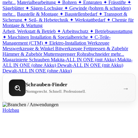
mehr...
Materialbearbeitung
✦ Bohren
✦ Entgraten
✦ Frässtifte
✦
Sägeblätter
✦ Sägen-Lochsäge
✦ Gewinde (bohren & schneiden)
mehr...
Baustelle & Montage
✦ Baustellenbedarf
✦ Transport &
Sicherung
✦ Seil- & Hebetechnik
✦ Werkstattbedarf
✦ Chemie für
Montage & Wartung
Arbeit, Werkstatt & Betrieb
✦ Arbeitsschutz
✦ Betriebsausstattung
✦ Maschinen
Installation & Spezialbereiche
✦ C-Teile-
Management (CTM)
✦ Elektro-Installation
Werkzeuge
Messwerkzeuge & Winkel
Bitwerkzeuge
Fettpressen & Zubehör
Hämmer & Zubehör
Mutternsprenger
Rohrabschneider
mehr...
Magazinierte Schrauben
Makita-ALL IN ONE (mit Akku)
Makita-
ALL IN ONE (ohne Akku)
Dewalt-ALL IN ONE (mit Akku)
Dewalt-ALL IN ONE (ohne Akku)
Schrauben-Finder
→
Normgerecht. Schnell. Professionell.
Holzbau