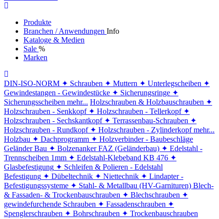
Produkte
Branchen / Anwendungen
Info
Kataloge & Medien
Sale
%
Marken
DIN-ISO-NORM
✦ Schrauben
✦ Muttern
✦ Unterlegscheiben
✦
Gewindestangen - Gewindestücke
✦ Sicherungsringe
✦
Sicherungsscheiben
mehr...
Holzschrauben & Holzbauschrauben
✦
Holzschrauben - Senkkopf
✦ Holzschrauben - Tellerkopf
✦
Holzschrauben - Sechskantkopf
✦ Terrassenbau-Schrauben
✦
Holzschrauben - Rundkopf
✦ Holzschrauben - Zylinderkopf
mehr...
Holzbau
✦ Dachprogramm
✦ Holzverbinder - Baubeschläge
Geländer Bau
✦ Bolzenanker FAZ (Geländerbau)
✦ Edelstahl -
Trennscheiben 1mm
✦ Edelstahl-Klebeband KB 476
✦
Glasbefestigung
✦ Schleifen & Polieren - Edelstahl
Befestigung
✦ Dübeltechnik
✦ Niettechnik
✦ Lindapter -
Befestigungssysteme
✦ Stahl- & Metallbau (HV-Garnituren)
Blech-
& Fassaden- & Trockenbauschrauben
✦ Blechschrauben
✦
gewindefurchende Schrauben
✦ Fassadenschrauben
✦
Spenglerschrauben
✦ Bohrschrauben
✦ Trockenbauschrauben