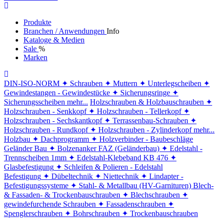
Produkte
Branchen / Anwendungen
Info
Kataloge & Medien
Sale
%
Marken
DIN-ISO-NORM
✦ Schrauben
✦ Muttern
✦ Unterlegscheiben
✦
Gewindestangen - Gewindestücke
✦ Sicherungsringe
✦
Sicherungsscheiben
mehr...
Holzschrauben & Holzbauschrauben
✦
Holzschrauben - Senkkopf
✦ Holzschrauben - Tellerkopf
✦
Holzschrauben - Sechskantkopf
✦ Terrassenbau-Schrauben
✦
Holzschrauben - Rundkopf
✦ Holzschrauben - Zylinderkopf
mehr...
Holzbau
✦ Dachprogramm
✦ Holzverbinder - Baubeschläge
Geländer Bau
✦ Bolzenanker FAZ (Geländerbau)
✦ Edelstahl -
Trennscheiben 1mm
✦ Edelstahl-Klebeband KB 476
✦
Glasbefestigung
✦ Schleifen & Polieren - Edelstahl
Befestigung
✦ Dübeltechnik
✦ Niettechnik
✦ Lindapter -
Befestigungssysteme
✦ Stahl- & Metallbau (HV-Garnituren)
Blech-
& Fassaden- & Trockenbauschrauben
✦ Blechschrauben
✦
gewindefurchende Schrauben
✦ Fassadenschrauben
✦
Spenglerschrauben
✦ Bohrschrauben
✦ Trockenbauschrauben