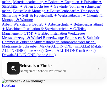
mehr...
Materialbearbeitung
✦ Bohren
✦ Entgraten
✦ Frässtifte
✦
Sägeblätter
✦ Sägen-Lochsäge
✦ Gewinde (bohren & schneiden)
mehr...
Baustelle & Montage
✦ Baustellenbedarf
✦ Transport &
Sicherung
✦ Seil- & Hebetechnik
✦ Werkstattbedarf
✦ Chemie für
Montage & Wartung
Arbeit, Werkstatt & Betrieb
✦ Arbeitsschutz
✦ Betriebsausstattung
✦ Maschinen
Installation & Spezialbereiche
✦ C-Teile-
Management (CTM)
✦ Elektro-Installation
Werkzeuge
Messwerkzeuge & Winkel
Bitwerkzeuge
Fettpressen & Zubehör
Hämmer & Zubehör
Mutternsprenger
Rohrabschneider
mehr...
Magazinierte Schrauben
Makita-ALL IN ONE (mit Akku)
Makita-
ALL IN ONE (ohne Akku)
Dewalt-ALL IN ONE (mit Akku)
Dewalt-ALL IN ONE (ohne Akku)
Schrauben-Finder
→
Normgerecht. Schnell. Professionell.
Holzbau