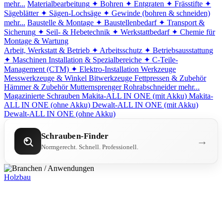
mehr...
Materialbearbeitung
✦ Bohren
✦ Entgraten
✦ Frässtifte
✦
Sägeblätter
✦ Sägen-Lochsäge
✦ Gewinde (bohren & schneiden)
mehr...
Baustelle & Montage
✦ Baustellenbedarf
✦ Transport &
Sicherung
✦ Seil- & Hebetechnik
✦ Werkstattbedarf
✦ Chemie für
Montage & Wartung
Arbeit, Werkstatt & Betrieb
✦ Arbeitsschutz
✦ Betriebsausstattung
✦ Maschinen
Installation & Spezialbereiche
✦ C-Teile-
Management (CTM)
✦ Elektro-Installation
Werkzeuge
Messwerkzeuge & Winkel
Bitwerkzeuge
Fettpressen & Zubehör
Hämmer & Zubehör
Mutternsprenger
Rohrabschneider
mehr...
Magazinierte Schrauben
Makita-ALL IN ONE (mit Akku)
Makita-
ALL IN ONE (ohne Akku)
Dewalt-ALL IN ONE (mit Akku)
Dewalt-ALL IN ONE (ohne Akku)
Schrauben-Finder
→
Normgerecht. Schnell. Professionell.
Holzbau