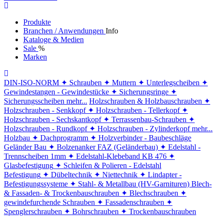
Produkte
Branchen / Anwendungen
Info
Kataloge & Medien
Sale
%
Marken
DIN-ISO-NORM
✦ Schrauben
✦ Muttern
✦ Unterlegscheiben
✦
Gewindestangen - Gewindestücke
✦ Sicherungsringe
✦
Sicherungsscheiben
mehr...
Holzschrauben & Holzbauschrauben
✦
Holzschrauben - Senkkopf
✦ Holzschrauben - Tellerkopf
✦
Holzschrauben - Sechskantkopf
✦ Terrassenbau-Schrauben
✦
Holzschrauben - Rundkopf
✦ Holzschrauben - Zylinderkopf
mehr...
Holzbau
✦ Dachprogramm
✦ Holzverbinder - Baubeschläge
Geländer Bau
✦ Bolzenanker FAZ (Geländerbau)
✦ Edelstahl -
Trennscheiben 1mm
✦ Edelstahl-Klebeband KB 476
✦
Glasbefestigung
✦ Schleifen & Polieren - Edelstahl
Befestigung
✦ Dübeltechnik
✦ Niettechnik
✦ Lindapter -
Befestigungssysteme
✦ Stahl- & Metallbau (HV-Garnituren)
Blech-
& Fassaden- & Trockenbauschrauben
✦ Blechschrauben
✦
gewindefurchende Schrauben
✦ Fassadenschrauben
✦
Spenglerschrauben
✦ Bohrschrauben
✦ Trockenbauschrauben