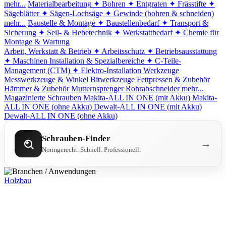
mehr...
Materialbearbeitung
✦ Bohren
✦ Entgraten
✦ Frässtifte
✦
Sägeblätter
✦ Sägen-Lochsäge
✦ Gewinde (bohren & schneiden)
mehr...
Baustelle & Montage
✦ Baustellenbedarf
✦ Transport &
Sicherung
✦ Seil- & Hebetechnik
✦ Werkstattbedarf
✦ Chemie für
Montage & Wartung
Arbeit, Werkstatt & Betrieb
✦ Arbeitsschutz
✦ Betriebsausstattung
✦ Maschinen
Installation & Spezialbereiche
✦ C-Teile-
Management (CTM)
✦ Elektro-Installation
Werkzeuge
Messwerkzeuge & Winkel
Bitwerkzeuge
Fettpressen & Zubehör
Hämmer & Zubehör
Mutternsprenger
Rohrabschneider
mehr...
Magazinierte Schrauben
Makita-ALL IN ONE (mit Akku)
Makita-
ALL IN ONE (ohne Akku)
Dewalt-ALL IN ONE (mit Akku)
Dewalt-ALL IN ONE (ohne Akku)
Schrauben-Finder
→
Normgerecht. Schnell. Professionell.
Holzbau