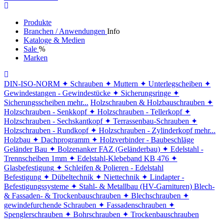
Produkte
Branchen / Anwendungen
Info
Kataloge & Medien
Sale
%
Marken
DIN-ISO-NORM
✦ Schrauben
✦ Muttern
✦ Unterlegscheiben
✦
Gewindestangen - Gewindestücke
✦ Sicherungsringe
✦
Sicherungsscheiben
mehr...
Holzschrauben & Holzbauschrauben
✦
Holzschrauben - Senkkopf
✦ Holzschrauben - Tellerkopf
✦
Holzschrauben - Sechskantkopf
✦ Terrassenbau-Schrauben
✦
Holzschrauben - Rundkopf
✦ Holzschrauben - Zylinderkopf
mehr...
Holzbau
✦ Dachprogramm
✦ Holzverbinder - Baubeschläge
Geländer Bau
✦ Bolzenanker FAZ (Geländerbau)
✦ Edelstahl -
Trennscheiben 1mm
✦ Edelstahl-Klebeband KB 476
✦
Glasbefestigung
✦ Schleifen & Polieren - Edelstahl
Befestigung
✦ Dübeltechnik
✦ Niettechnik
✦ Lindapter -
Befestigungssysteme
✦ Stahl- & Metallbau (HV-Garnituren)
Blech-
& Fassaden- & Trockenbauschrauben
✦ Blechschrauben
✦
gewindefurchende Schrauben
✦ Fassadenschrauben
✦
Spenglerschrauben
✦ Bohrschrauben
✦ Trockenbauschrauben