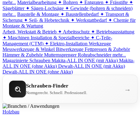
mehr...
Materialbearbeitung
✦ Bohren
✦ Entgraten
✦ Frässtifte
✦
Sägeblätter
✦ Sägen-Lochsäge
✦ Gewinde (bohren & schneiden)
mehr...
Baustelle & Montage
✦ Baustellenbedarf
✦ Transport &
Sicherung
✦ Seil- & Hebetechnik
✦ Werkstattbedarf
✦ Chemie für
Montage & Wartung
Arbeit, Werkstatt & Betrieb
✦ Arbeitsschutz
✦ Betriebsausstattung
✦ Maschinen
Installation & Spezialbereiche
✦ C-Teile-
Management (CTM)
✦ Elektro-Installation
Werkzeuge
Messwerkzeuge & Winkel
Bitwerkzeuge
Fettpressen & Zubehör
Hämmer & Zubehör
Mutternsprenger
Rohrabschneider
mehr...
Magazinierte Schrauben
Makita-ALL IN ONE (mit Akku)
Makita-
ALL IN ONE (ohne Akku)
Dewalt-ALL IN ONE (mit Akku)
Dewalt-ALL IN ONE (ohne Akku)
Schrauben-Finder
→
Normgerecht. Schnell. Professionell.
Holzbau