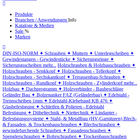
Produkte
Branchen / Anwendungen
Info
Kataloge & Medien
Sale
%
Marken
DIN-ISO-NORM
✦ Schrauben
✦ Muttern
✦ Unterlegscheiben
✦
Gewindestangen - Gewindestücke
✦ Sicherungsringe
✦
Sicherungsscheiben
mehr...
Holzschrauben & Holzbauschrauben
✦
Holzschrauben - Senkkopf
✦ Holzschrauben - Tellerkopf
✦
Holzschrauben - Sechskantkopf
✦ Terrassenbau-Schrauben
✦
Holzschrauben - Rundkopf
✦ Holzschrauben - Zylinderkopf
mehr...
Holzbau
✦ Dachprogramm
✦ Holzverbinder - Baubeschläge
Geländer Bau
✦ Bolzenanker FAZ (Geländerbau)
✦ Edelstahl -
Trennscheiben 1mm
✦ Edelstahl-Klebeband KB 476
✦
Glasbefestigung
✦ Schleifen & Polieren - Edelstahl
Befestigung
✦ Dübeltechnik
✦ Niettechnik
✦ Lindapter -
Befestigungssysteme
✦ Stahl- & Metallbau (HV-Garnituren)
Blech-
& Fassaden- & Trockenbauschrauben
✦ Blechschrauben
✦
gewindefurchende Schrauben
✦ Fassadenschrauben
✦
Spenglerschrauben
✦ Bohrschrauben
✦ Trockenbauschrauben