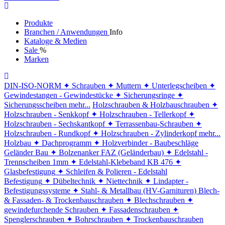
Produkte
Branchen / Anwendungen
Info
Kataloge & Medien
Sale
%
Marken
DIN-ISO-NORM
✦ Schrauben
✦ Muttern
✦ Unterlegscheiben
✦
Gewindestangen - Gewindestücke
✦ Sicherungsringe
✦
Sicherungsscheiben
mehr...
Holzschrauben & Holzbauschrauben
✦
Holzschrauben - Senkkopf
✦ Holzschrauben - Tellerkopf
✦
Holzschrauben - Sechskantkopf
✦ Terrassenbau-Schrauben
✦
Holzschrauben - Rundkopf
✦ Holzschrauben - Zylinderkopf
mehr...
Holzbau
✦ Dachprogramm
✦ Holzverbinder - Baubeschläge
Geländer Bau
✦ Bolzenanker FAZ (Geländerbau)
✦ Edelstahl -
Trennscheiben 1mm
✦ Edelstahl-Klebeband KB 476
✦
Glasbefestigung
✦ Schleifen & Polieren - Edelstahl
Befestigung
✦ Dübeltechnik
✦ Niettechnik
✦ Lindapter -
Befestigungssysteme
✦ Stahl- & Metallbau (HV-Garnituren)
Blech-
& Fassaden- & Trockenbauschrauben
✦ Blechschrauben
✦
gewindefurchende Schrauben
✦ Fassadenschrauben
✦
Spenglerschrauben
✦ Bohrschrauben
✦ Trockenbauschrauben