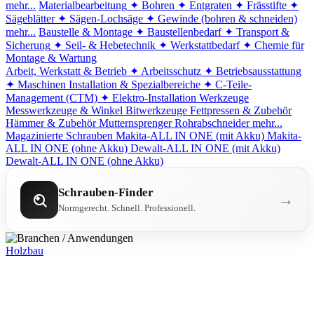
mehr...
Materialbearbeitung
✦ Bohren
✦ Entgraten
✦ Frässtifte
✦
Sägeblätter
✦ Sägen-Lochsäge
✦ Gewinde (bohren & schneiden)
mehr...
Baustelle & Montage
✦ Baustellenbedarf
✦ Transport &
Sicherung
✦ Seil- & Hebetechnik
✦ Werkstattbedarf
✦ Chemie für
Montage & Wartung
Arbeit, Werkstatt & Betrieb
✦ Arbeitsschutz
✦ Betriebsausstattung
✦ Maschinen
Installation & Spezialbereiche
✦ C-Teile-
Management (CTM)
✦ Elektro-Installation
Werkzeuge
Messwerkzeuge & Winkel
Bitwerkzeuge
Fettpressen & Zubehör
Hämmer & Zubehör
Mutternsprenger
Rohrabschneider
mehr...
Magazinierte Schrauben
Makita-ALL IN ONE (mit Akku)
Makita-
ALL IN ONE (ohne Akku)
Dewalt-ALL IN ONE (mit Akku)
Dewalt-ALL IN ONE (ohne Akku)
Schrauben-Finder
→
Normgerecht. Schnell. Professionell.
Holzbau