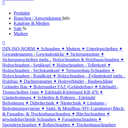
Produkte
Branchen / Anwendungen
Info
Kataloge & Medien
Sale
%
Marken
DIN-ISO-NORM
✦ Schrauben
✦ Muttern
✦ Unterlegscheiben
✦
Gewindestangen - Gewindestücke
✦ Sicherungsringe
✦
Sicherungsscheiben
mehr...
Holzschrauben & Holzbauschrauben
✦
Holzschrauben - Senkkopf
✦ Holzschrauben - Tellerkopf
✦
Holzschrauben - Sechskantkopf
✦ Terrassenbau-Schrauben
✦
Holzschrauben - Rundkopf
✦ Holzschrauben - Zylinderkopf
mehr...
Holzbau
✦ Dachprogramm
✦ Holzverbinder - Baubeschläge
Geländer Bau
✦ Bolzenanker FAZ (Geländerbau)
✦ Edelstahl -
Trennscheiben 1mm
✦ Edelstahl-Klebeband KB 476
✦
Glasbefestigung
✦ Schleifen & Polieren - Edelstahl
Befestigung
✦ Dübeltechnik
✦ Niettechnik
✦ Lindapter -
Befestigungssysteme
✦ Stahl- & Metallbau (HV-Garnituren)
Blech-
& Fassaden- & Trockenbauschrauben
✦ Blechschrauben
✦
gewindefurchende Schrauben
✦ Fassadenschrauben
✦
Spenglerschrauben
✦ Bohrschrauben
✦ Trockenbauschrauben