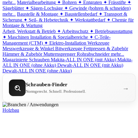
mehr...
Materialbearbeitung
✦ Bohren
✦ Entgraten
✦ Frässtifte
✦
Sägeblätter
✦ Sägen-Lochsäge
✦ Gewinde (bohren & schneiden)
mehr...
Baustelle & Montage
✦ Baustellenbedarf
✦ Transport &
Sicherung
✦ Seil- & Hebetechnik
✦ Werkstattbedarf
✦ Chemie für
Montage & Wartung
Arbeit, Werkstatt & Betrieb
✦ Arbeitsschutz
✦ Betriebsausstattung
✦ Maschinen
Installation & Spezialbereiche
✦ C-Teile-
Management (CTM)
✦ Elektro-Installation
Werkzeuge
Messwerkzeuge & Winkel
Bitwerkzeuge
Fettpressen & Zubehör
Hämmer & Zubehör
Mutternsprenger
Rohrabschneider
mehr...
Magazinierte Schrauben
Makita-ALL IN ONE (mit Akku)
Makita-
ALL IN ONE (ohne Akku)
Dewalt-ALL IN ONE (mit Akku)
Dewalt-ALL IN ONE (ohne Akku)
Schrauben-Finder
→
Normgerecht. Schnell. Professionell.
Holzbau