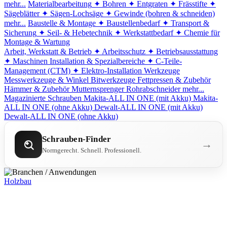
mehr...
Materialbearbeitung
✦ Bohren
✦ Entgraten
✦ Frässtifte
✦
Sägeblätter
✦ Sägen-Lochsäge
✦ Gewinde (bohren & schneiden)
mehr...
Baustelle & Montage
✦ Baustellenbedarf
✦ Transport &
Sicherung
✦ Seil- & Hebetechnik
✦ Werkstattbedarf
✦ Chemie für
Montage & Wartung
Arbeit, Werkstatt & Betrieb
✦ Arbeitsschutz
✦ Betriebsausstattung
✦ Maschinen
Installation & Spezialbereiche
✦ C-Teile-
Management (CTM)
✦ Elektro-Installation
Werkzeuge
Messwerkzeuge & Winkel
Bitwerkzeuge
Fettpressen & Zubehör
Hämmer & Zubehör
Mutternsprenger
Rohrabschneider
mehr...
Magazinierte Schrauben
Makita-ALL IN ONE (mit Akku)
Makita-
ALL IN ONE (ohne Akku)
Dewalt-ALL IN ONE (mit Akku)
Dewalt-ALL IN ONE (ohne Akku)
Schrauben-Finder
→
Normgerecht. Schnell. Professionell.
Holzbau