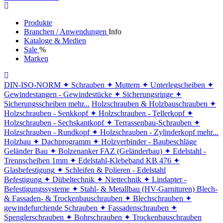
Produkte
Branchen / Anwendungen
Info
Kataloge & Medien
Sale
%
Marken
DIN-ISO-NORM
✦ Schrauben
✦ Muttern
✦ Unterlegscheiben
✦
Gewindestangen - Gewindestücke
✦ Sicherungsringe
✦
Sicherungsscheiben
mehr...
Holzschrauben & Holzbauschrauben
✦
Holzschrauben - Senkkopf
✦ Holzschrauben - Tellerkopf
✦
Holzschrauben - Sechskantkopf
✦ Terrassenbau-Schrauben
✦
Holzschrauben - Rundkopf
✦ Holzschrauben - Zylinderkopf
mehr...
Holzbau
✦ Dachprogramm
✦ Holzverbinder - Baubeschläge
Geländer Bau
✦ Bolzenanker FAZ (Geländerbau)
✦ Edelstahl -
Trennscheiben 1mm
✦ Edelstahl-Klebeband KB 476
✦
Glasbefestigung
✦ Schleifen & Polieren - Edelstahl
Befestigung
✦ Dübeltechnik
✦ Niettechnik
✦ Lindapter -
Befestigungssysteme
✦ Stahl- & Metallbau (HV-Garnituren)
Blech-
& Fassaden- & Trockenbauschrauben
✦ Blechschrauben
✦
gewindefurchende Schrauben
✦ Fassadenschrauben
✦
Spenglerschrauben
✦ Bohrschrauben
✦ Trockenbauschrauben