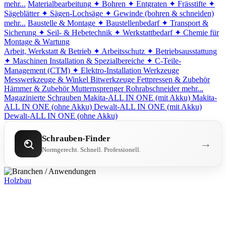
mehr...
Materialbearbeitung
✦ Bohren
✦ Entgraten
✦ Frässtifte
✦
Sägeblätter
✦ Sägen-Lochsäge
✦ Gewinde (bohren & schneiden)
mehr...
Baustelle & Montage
✦ Baustellenbedarf
✦ Transport &
Sicherung
✦ Seil- & Hebetechnik
✦ Werkstattbedarf
✦ Chemie für
Montage & Wartung
Arbeit, Werkstatt & Betrieb
✦ Arbeitsschutz
✦ Betriebsausstattung
✦ Maschinen
Installation & Spezialbereiche
✦ C-Teile-
Management (CTM)
✦ Elektro-Installation
Werkzeuge
Messwerkzeuge & Winkel
Bitwerkzeuge
Fettpressen & Zubehör
Hämmer & Zubehör
Mutternsprenger
Rohrabschneider
mehr...
Magazinierte Schrauben
Makita-ALL IN ONE (mit Akku)
Makita-
ALL IN ONE (ohne Akku)
Dewalt-ALL IN ONE (mit Akku)
Dewalt-ALL IN ONE (ohne Akku)
Schrauben-Finder
→
Normgerecht. Schnell. Professionell.
Holzbau