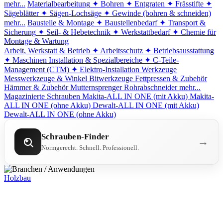
mehr...
Materialbearbeitung
✦ Bohren
✦ Entgraten
✦ Frässtifte
✦
Sägeblätter
✦ Sägen-Lochsäge
✦ Gewinde (bohren & schneiden)
mehr...
Baustelle & Montage
✦ Baustellenbedarf
✦ Transport &
Sicherung
✦ Seil- & Hebetechnik
✦ Werkstattbedarf
✦ Chemie für
Montage & Wartung
Arbeit, Werkstatt & Betrieb
✦ Arbeitsschutz
✦ Betriebsausstattung
✦ Maschinen
Installation & Spezialbereiche
✦ C-Teile-
Management (CTM)
✦ Elektro-Installation
Werkzeuge
Messwerkzeuge & Winkel
Bitwerkzeuge
Fettpressen & Zubehör
Hämmer & Zubehör
Mutternsprenger
Rohrabschneider
mehr...
Magazinierte Schrauben
Makita-ALL IN ONE (mit Akku)
Makita-
ALL IN ONE (ohne Akku)
Dewalt-ALL IN ONE (mit Akku)
Dewalt-ALL IN ONE (ohne Akku)
Schrauben-Finder
→
Normgerecht. Schnell. Professionell.
Holzbau