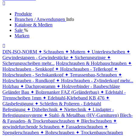
Produkte
Branchen / Anwendungen
Info
Kataloge & Medien
Sale
%
Marken
DIN-ISO-NORM
✦ Schrauben
✦ Muttern
✦ Unterlegscheiben
✦
Gewindestangen - Gewindestücke
✦ Sicherungsringe
✦
Sicherungsscheiben
mehr...
Holzschrauben & Holzbauschrauben
✦
Holzschrauben - Senkkopf
✦ Holzschrauben - Tellerkopf
✦
Holzschrauben - Sechskantkopf
✦ Terrassenbau-Schrauben
✦
Holzschrauben - Rundkopf
✦ Holzschrauben - Zylinderkopf
mehr...
Holzbau
✦ Dachprogramm
✦ Holzverbinder - Baubeschläge
Geländer Bau
✦ Bolzenanker FAZ (Geländerbau)
✦ Edelstahl -
Trennscheiben 1mm
✦ Edelstahl-Klebeband KB 476
✦
Glasbefestigung
✦ Schleifen & Polieren - Edelstahl
Befestigung
✦ Dübeltechnik
✦ Niettechnik
✦ Lindapter -
Befestigungssysteme
✦ Stahl- & Metallbau (HV-Garnituren)
Blech-
& Fassaden- & Trockenbauschrauben
✦ Blechschrauben
✦
gewindefurchende Schrauben
✦ Fassadenschrauben
✦
Spenglerschrauben
✦ Bohrschrauben
✦ Trockenbauschrauben