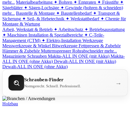
mehr...
Materialbearbeitung
✦ Bohren
✦ Entgraten
✦ Frässtifte
✦
Sägeblätter
✦ Sägen-Lochsäge
✦ Gewinde (bohren & schneiden)
mehr...
Baustelle & Montage
✦ Baustellenbedarf
✦ Transport &
Sicherung
✦ Seil- & Hebetechnik
✦ Werkstattbedarf
✦ Chemie für
Montage & Wartung
Arbeit, Werkstatt & Betrieb
✦ Arbeitsschutz
✦ Betriebsausstattung
✦ Maschinen
Installation & Spezialbereiche
✦ C-Teile-
Management (CTM)
✦ Elektro-Installation
Werkzeuge
Messwerkzeuge & Winkel
Bitwerkzeuge
Fettpressen & Zubehör
Hämmer & Zubehör
Mutternsprenger
Rohrabschneider
mehr...
Magazinierte Schrauben
Makita-ALL IN ONE (mit Akku)
Makita-
ALL IN ONE (ohne Akku)
Dewalt-ALL IN ONE (mit Akku)
Dewalt-ALL IN ONE (ohne Akku)
Schrauben-Finder
→
Normgerecht. Schnell. Professionell.
Holzbau