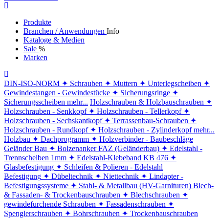
Produkte
Branchen / Anwendungen
Info
Kataloge & Medien
Sale
%
Marken
DIN-ISO-NORM
✦ Schrauben
✦ Muttern
✦ Unterlegscheiben
✦
Gewindestangen - Gewindestücke
✦ Sicherungsringe
✦
Sicherungsscheiben
mehr...
Holzschrauben & Holzbauschrauben
✦
Holzschrauben - Senkkopf
✦ Holzschrauben - Tellerkopf
✦
Holzschrauben - Sechskantkopf
✦ Terrassenbau-Schrauben
✦
Holzschrauben - Rundkopf
✦ Holzschrauben - Zylinderkopf
mehr...
Holzbau
✦ Dachprogramm
✦ Holzverbinder - Baubeschläge
Geländer Bau
✦ Bolzenanker FAZ (Geländerbau)
✦ Edelstahl -
Trennscheiben 1mm
✦ Edelstahl-Klebeband KB 476
✦
Glasbefestigung
✦ Schleifen & Polieren - Edelstahl
Befestigung
✦ Dübeltechnik
✦ Niettechnik
✦ Lindapter -
Befestigungssysteme
✦ Stahl- & Metallbau (HV-Garnituren)
Blech-
& Fassaden- & Trockenbauschrauben
✦ Blechschrauben
✦
gewindefurchende Schrauben
✦ Fassadenschrauben
✦
Spenglerschrauben
✦ Bohrschrauben
✦ Trockenbauschrauben